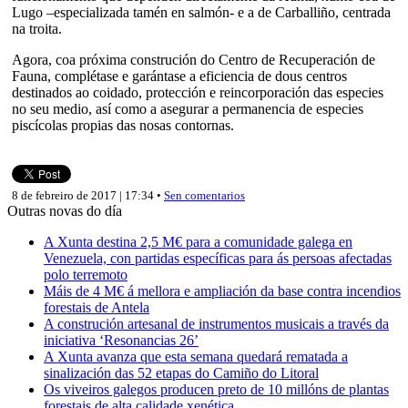
Lugo –especializada tamén en salmón- e a de Carballiño, centrada
na troita.
Agora, coa próxima construción do Centro de Recuperación de
Fauna, complétase e garántase a eficiencia de dous centros
destinados ao coidado, protección e reincorporación das especies
no seu medio, así como a asegurar a permanencia de especies
piscícolas propias das nosas contornas.
8 de febreiro de 2017 | 17:34 •
Sen comentarios
Outras novas do día
A Xunta destina 2,5 M€ para a comunidade galega en
Venezuela, con partidas específicas para ás persoas afectadas
polo terremoto
Máis de 4 M€ á mellora e ampliación da base contra incendios
forestais de Antela
A construción artesanal de instrumentos musicais a través da
iniciativa ‘Resonancias 26’
A Xunta avanza que esta semana quedará rematada a
sinalización das 52 etapas do Camiño do Litoral
Os viveiros galegos producen preto de 10 millóns de plantas
forestais de alta calidade xenética