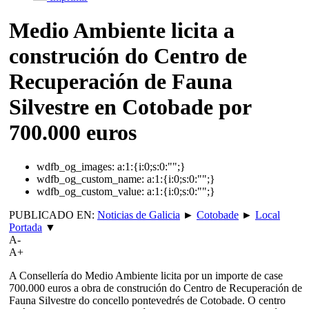
Medio Ambiente licita a
construción do Centro de
Recuperación de Fauna
Silvestre en Cotobade por
700.000 euros
wdfb_og_images:
a:1:{i:0;s:0:"";}
wdfb_og_custom_name:
a:1:{i:0;s:0:"";}
wdfb_og_custom_value:
a:1:{i:0;s:0:"";}
PUBLICADO EN:
Noticias de Galicia
►
Cotobade
►
Local
Portada
▼
A-
A+
A Consellería do Medio Ambiente licita por un importe de case
700.000 euros a obra de construción do Centro de Recuperación de
Fauna Silvestre do concello pontevedrés de Cotobade. O centro