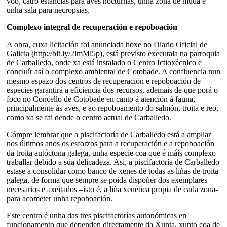
voo, catro estancias para aves nocturnas, unha zona de muda e
unha sala para necropsias.
Complexo integral de recuperación e repoboación
A obra, cuxa licitación foi anunciada hoxe no Diario Oficial de
Galicia (http://bit.ly/2lmMl5p), está previsto executala na parroquia
de Carballedo, onde xa está instalado o Centro Ictioxécnico e
concluír así o complexo ambiental de Cotobade. A confluencia nun
mesmo espazo dos centros de recuperación e repoboación de
especies garantirá a eficiencia dos recursos, ademais de que porá o
foco no Concello de Cotobade en canto á atención á fauna,
principalmente ás aves, e ao repoboamento do salmón, troita e reo,
como xa se fai dende o centro actual de Carballedo.
Cómpre lembrar que a piscifactoría de Carballedo está a ampliar
nos últimos anos os esforzos para a recuperación e a repoboación
da troita autóctona galega, unha especie coa que é máis complexo
traballar debido a súa delicadeza. Así, a piscifactoría de Carballedo
estase a consolidar como banco de xenes de todas as liñas de troita
galega, de forma que sempre se poida dispoñer dos exemplares
necesarios e axeitados –isto é, a liña xenética propia de cada zona-
para acometer unha repoboación.
Este centro é unha das tres piscifactorías autonómicas en
funcionamento que dependen directamente da Xunta, xunto coa de