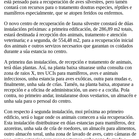
está pensado para a recuperación de aves silvestres, pero tamén
contará con recursos para o tratamento doutras especies, réptiles e
mamíferos especialmente, que se atopen feridos ou enfermos.
O novo centro de recuperación de fauna silvestre constará de dúas
instalacións próximas: a primeira edificación, de 286,89 m2 totais,
estará destinada á recepción dos animais, tratamento e atención
veterinaria; e a segunda, de 554,48 m2, para a recuperación inicial
dos animais e outros servizos necesarios que garantan os coidados
durante a súa estancia no centro.
A primeira das instalacións, de recepción e tratamento de animais,
terá dúas plantas. Así, na planta baixa situarase unha consulta con
zona de raios X, tres UCIs para mamíferos, aves e animais
infecciosos, unha estancia para aves exóticas, outra para mudas e,
finalmente, unha sala de crías. Tamén, na planta baixa, atoparase a
recepción e a oficina de administración, un aseo e a cociña. Pola
contra, no primeiro andar, instalaranse dous vestiarios, un almacén e
unha sala para o persoal do centro.
Con respecto á segunda instalación, moi próxima ao primeiro
edificio, será o lugar onde os animais comecen a súa recuperación.
Esta instalación distribuirase en dúas estancias para mamíferos, dez
azoreiras, unha sala de cría de roedores, un almacén para alimentos,
outro almacén xeral, unha zona de lavado de aves, catro cámaras de