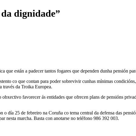
 da dignidade”
ca que están a padecer tantos fogares que dependen dunha pensión para 
 sustento co que contan para poder sobrevivir cunhas mínimas condició
 través da Troika Europea.
xectivo favorecer ás entidades que ofrecen plans de pensións privado
n o día 25 de febreiro na Coruña co tema central da defensa das pensións
ipar nesta marcha. Basta con anotarse no teléfono 986 392 003.