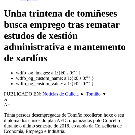
Unha trintena de tomiñeses
busca emprego tras rematar
estudos de xestión
administrativa e mantemento
de xardíns
wdfb_og_images:
a:1:{i:0;s:0:"";}
wdfb_og_custom_name:
a:1:{i:0;s:0:"";}
wdfb_og_custom_value:
a:1:{i:0;s:0:"";}
PUBLICADO EN:
Noticias de Galicia
►
Tomiño
▼
A-
A+
Trinta persoas desempregadas de Tomiño recolleron hoxe o seu
diploma dos cursos do plan AFD, organizados polo Concello
durante o último semestre de 2016, co apoio da Consellería de
Economía, Emprego e Industria.