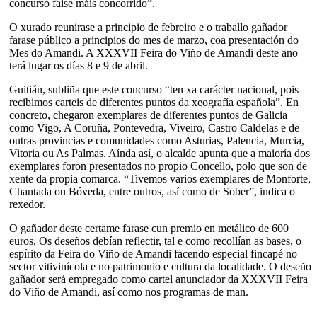
concurso faise máis concorrido”.
O xurado reunirase a principio de febreiro e o traballo gañador
farase público a principios do mes de marzo, coa presentación do
Mes do Amandi. A XXXVII Feira do Viño de Amandi deste ano
terá lugar os días 8 e 9 de abril.
Guitián, subliña que este concurso “ten xa carácter nacional, pois
recibimos carteis de diferentes puntos da xeografía española”. En
concreto, chegaron exemplares de diferentes puntos de Galicia
como Vigo, A Coruña, Pontevedra, Viveiro, Castro Caldelas e de
outras provincias e comunidades como Asturias, Palencia, Murcia,
Vitoria ou As Palmas. Aínda así, o alcalde apunta que a maioría dos
exemplares foron presentados no propio Concello, polo que son de
xente da propia comarca. “Tivemos varios exemplares de Monforte,
Chantada ou Bóveda, entre outros, así como de Sober”, indica o
rexedor.
O gañador deste certame farase cun premio en metálico de 600
euros. Os deseños debían reflectir, tal e como recollían as bases, o
espírito da Feira do Viño de Amandi facendo especial fincapé no
sector vitivinícola e no patrimonio e cultura da localidade. O deseño
gañador será empregado como cartel anunciador da XXXVII Feira
do Viño de Amandi, así como nos programas de man.