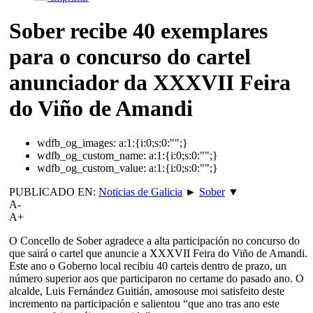
Sober recibe 40 exemplares
para o concurso do cartel
anunciador da XXXVII Feira
do Viño de Amandi
wdfb_og_images:
a:1:{i:0;s:0:"";}
wdfb_og_custom_name:
a:1:{i:0;s:0:"";}
wdfb_og_custom_value:
a:1:{i:0;s:0:"";}
PUBLICADO EN:
Noticias de Galicia
►
Sober
▼
A-
A+
O Concello de Sober agradece a alta participación no concurso do
que sairá o cartel que anuncie a XXXVII Feira do Viño de Amandi.
Este ano o Goberno local recibiu 40 carteis dentro de prazo, un
número superior aos que participaron no certame do pasado ano. O
alcalde, Luis Fernández Guitián, amosouse moi satisfeito deste
incremento na participación e salientou “que ano tras ano este