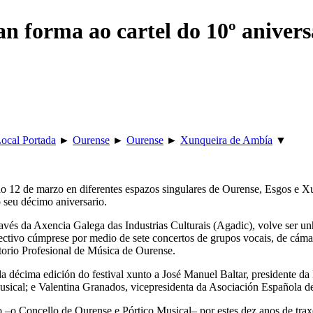
an forma ao cartel do 10º anivers
ocal Portada
►
Ourense
►
Ourense
►
Xunqueira de Ambía
▼
ao 12 de marzo en diferentes espazos singulares de Ourense, Esgos e X
 seu décimo aniversario.
ravés da Axencia Galega das Industrias Culturais (Agadic), volve ser u
xectivo cúmprese por medio de sete concertos de grupos vocais, de cáma
torio Profesional de Música de Ourense.
 da décima edición do festival xunto a José Manuel Baltar, presidente 
ical; e Valentina Granados, vicepresidenta da Asociación Española de 
ro –o Concello de Ourense e Pórtico Musical– por estes dez anos de tr