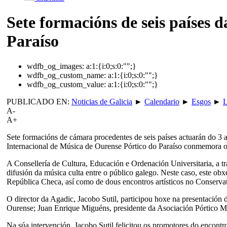
Sete formacións de seis países d
Paraíso
wdfb_og_images:
a:1:{i:0;s:0:"";}
wdfb_og_custom_name:
a:1:{i:0;s:0:"";}
wdfb_og_custom_value:
a:1:{i:0;s:0:"";}
PUBLICADO EN:
Noticias de Galicia
►
Calendario
►
Esgos
►
L
A-
A+
Sete formacións de cámara procedentes de seis países actuarán do 3 
Internacional de Música de Ourense Pórtico do Paraíso conmemora o
A Consellería de Cultura, Educación e Ordenación Universitaria, a t
difusión da música culta entre o público galego. Neste caso, este ob
República Checa, así como de dous encontros artísticos no Conserva
O director da Agadic, Jacobo Sutil, participou hoxe na presentación
Ourense; Juan Enrique Miguéns, presidente da Asociación Pórtico Mus
Na súa intervención, Jacobo Sutil felicitou os promotores do encont