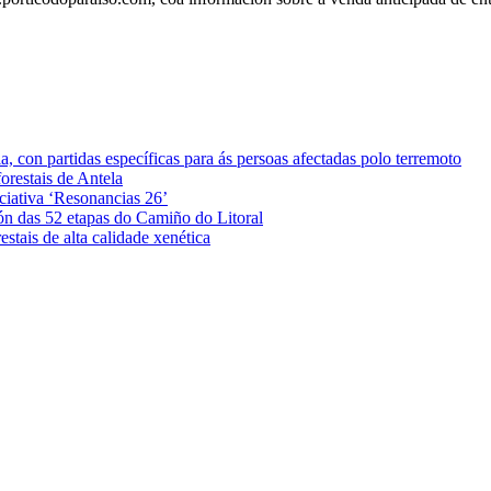
 con partidas específicas para ás persoas afectadas polo terremoto
orestais de Antela
iciativa ‘Resonancias 26’
ón das 52 etapas do Camiño do Litoral
stais de alta calidade xenética