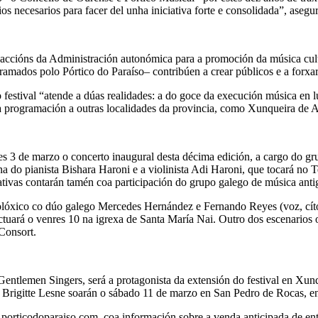
oios necesarios para facer del unha iniciativa forte e consolidada”, asegu
accións da Administración autonómica para a promoción da música culta
amados polo Pórtico do Paraíso– contribúen a crear públicos e a forxa
 festival “atende a dúas realidades: a do goce da execución música en l
úa programación a outras localidades da provincia, como Xunqueira de 
es 3 de marzo o concerto inaugural desta décima edición, a cargo do gr
do pianista Bishara Haroni e a violinista Adi Haroni, que tocará no Te
ivas contarán tamén coa participación do grupo galego de música anti
ico co dúo galego Mercedes Hernández e Fernando Reyes (voz, cítolas 
tuará o venres 10 na igrexa de Santa María Nai. Outro dos escenarios 
 Consort.
ntlemen Singers, será a protagonista da extensión do festival en Xunq
a Brigitte Lesne soarán o sábado 11 de marzo en San Pedro de Rocas, e
orticodoparaiso.com, coa información sobre a venda anticipada de entr