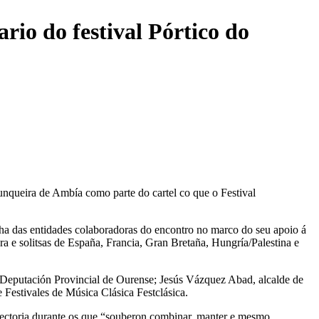
ario do festival Pórtico do
unqueira de Ambía como parte do cartel co que o Festival
nha das entidades colaboradoras do encontro no marco do seu apoio á
ra e solitsas de España, Francia, Gran Bretaña, Hungría/Palestina e
da Deputación Provincial de Ourense; Jesús Vázquez Abad, alcalde de
Festivales de Música Clásica Festclásica.
axectoria durante os que “souberon combinar, manter e mesmo