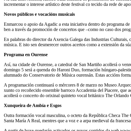
incrementar o interese artístico deste festival co tecido da rede de ap
Novos públicos e vocacións musicais
Enmarcou o apoio da Agadic a esta iniciativa dentro do programa de 
ben a través da promoción de concertos que –como no caso dos progr
En palabras do director da Axencia Galega das Industrias Culturais, o
música. E isto sen desmerecer outros acertos como a extensión da s
Programa en Ourense
Así, na cidade de Ourense, a catedral de San Martiño acollerá o venr
domingo 5 será a quenda do Haroni Duo, formación húngaro-palestina 
alumnado do Conservatorio de Música ourensán. Estas accións format
A programación continuará o mércores 8 de marzo no Museo Arqueolóx
xunto co recoñecido ensemble barroco Accademia del Piacere, que ac
acollerá o concerto do orixinal quinteto vocal británico The Orlando
Xunqueira de Ambía e Esgos
Outra formación vocal masculina, o octeto da República Checa The Ge
Santa María A Real, mentres que a voz e a arpa medieval da frances
A partir de hoxe quedarán activados os novos contidos da web www.p