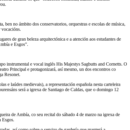
rou.
, ben no ámbito dos conservatorios, orquestras e escolas de música,
r vocacións.
ugares de gran beleza arquitectónica e a atención aos estudantes de
Ambía e Esgos”.
upo instrumental e vocal inglés His Majestys Sagbutts and Cornetts. O
atro Principal e protagonizará, así mesmo, un dos encontros co
ga Resonet.
e laúdes medievais), a representación española nesta carteleira
ourensáns será a igrexa de Santiago de Caldas, que o domingo 12
ueira de Ambía, co seu recital do sábado 4 de marzo na igrexa de
n Esgos.
adas, así como sobre o servizo de gardería que manterá a