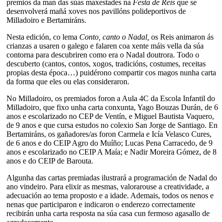
premios da man das súas maxestades na
Festa de Reis
que se
desenvolverá mañá xoves nos pavillóns polideportivos de
Milladoiro e Bertamiráns.
Nesta edición, co lema
Conto, canto o Nadal,
os Reis animaron ás
crianzas a usaren o galego e falaren coa xente máis vella da súa
contorna para descubriren como era o Nadal doutrora. Todo o
descuberto (cantos, contos, xogos, tradicións, costumes, receitas
propias desta época…) puidérono compartir cos magos nunha carta
da forma que eles ou elas consideraron.
No Milladoiro, os premiados foron a Aula 4C da Escola Infantil do
Milladoiro, que fixo unha carta conxunta, Yago Bouzas Durán, de 6
anos e escolarizado no CEP de Ventín, e Miguel Bautista Vaquero,
de 9 anos e que cursa estudos no colexio San Jorge de Santiago. En
Bertamiráns, os gañadores/as foron Carmela e Icía Velasco Cures,
de 6 anos e do CEIP Agro do Muíño; Lucas Pena Carracedo, de 9
anos e escolarizado no CEIP A Maía; e Nadir Moreira Gómez, de 8
anos e do CEIP de Barouta.
Algunha das cartas premiadas ilustrará a programación de Nadal do
ano vindeiro. Para elixir as mesmas, valorarouse a creatividade, a
adecuación ao tema proposto e a idade. Ademais, todos os nenos e
nenas que participaron e indicaron o enderezo correctamente
recibirán unha carta resposta na súa casa cun fermoso agasallo de