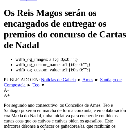
Os Reis Magos serán os
encargados de entregar os
premios do concurso de Cartas
de Nadal
wdfb_og_images:
a:1:{i:0;s:0:"";}
wdfb_og_custom_name:
a:1:{i:0;s:0:"";}
wdfb_og_custom_value:
a:1:{i:0;s:0:"";}
PUBLICADO EN:
Noticias de Galicia
►
Ames
►
Santiago de
Compostela
►
Teo
▼
A-
A+
Por segundo ano consecutivo, os Concellos de Ames, Teo e
Santiago puxeron en marcha de forma conxunta, e en colaboración
coa Maxia do Nadal, unha iniciativa para encher de contido as
cartas coas que os cativos e cativas piden os agasallos. Este
mércores déronse a coñecer os gañadores/as, que recibirán os