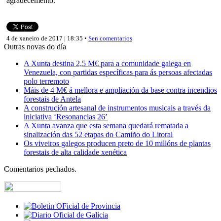
agradecemento.
4 de xaneiro de 2017 | 18:35 •
Sen comentarios
Outras novas do día
A Xunta destina 2,5 M€ para a comunidade galega en
Venezuela, con partidas específicas para ás persoas afectadas
polo terremoto
Máis de 4 M€ á mellora e ampliación da base contra incendios
forestais de Antela
A construción artesanal de instrumentos musicais a través da
iniciativa ‘Resonancias 26’
A Xunta avanza que esta semana quedará rematada a
sinalización das 52 etapas do Camiño do Litoral
Os viveiros galegos producen preto de 10 millóns de plantas
forestais de alta calidade xenética
Comentarios pechados.