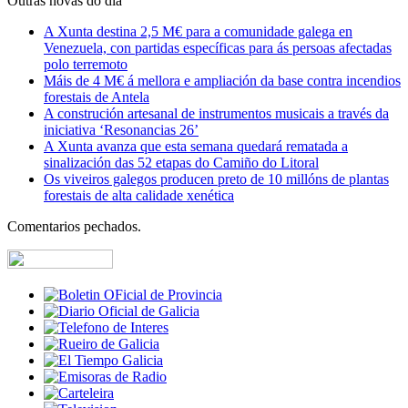
Outras novas do día
A Xunta destina 2,5 M€ para a comunidade galega en
Venezuela, con partidas específicas para ás persoas afectadas
polo terremoto
Máis de 4 M€ á mellora e ampliación da base contra incendios
forestais de Antela
A construción artesanal de instrumentos musicais a través da
iniciativa ‘Resonancias 26’
A Xunta avanza que esta semana quedará rematada a
sinalización das 52 etapas do Camiño do Litoral
Os viveiros galegos producen preto de 10 millóns de plantas
forestais de alta calidade xenética
Comentarios pechados.