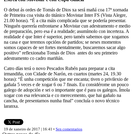
O debut ás ordes de Tomás de Dios xa será mañá coa 17ª xornada
de Primeira coa visita do titánico Movistar Inter FS (Vista Alegre,
21.00 horas). “É a cita máis complicada que se podería presentar.
Ninguén querería enfrontarse a Movistar cun adestramento e medio
de preparación, pero esa é a realidade; asumímolo con incerteza. A
realidade é que Inter é superior, pero tamén sabemos que xogamos
na casa e que teremos opcións de partidos; se neses momentos
somos capaces de ser fortes mentalmente, buscaremos sacar algo
positivo” reflexionaba Tomás de Dios antes do seu primeiro
adestramento co cadro mariñán.
Catro días terá o novo Pescados Rubén para preparar a cita
irmandiña, con Cidade de Narón, en cuartos (martes 24, 19.30
horas): “É unha competición que me encanta; tiven o privilexio de
gañala 5 veces e de xogar 6 ou 7 finais. Eu considérome un pouco
galego de adopción e sei o importante que é para os galegos. Ímola
xogar con esa relevancia e co merecemento, que hai gañalo na
cancha, de presentarnos nunha final” concluía o novo técnico
laranxa.
19 de xaneiro de 2017 | 16:41 •
Sen comentarios