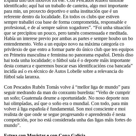
España uno dos motivos foi ese. Con Pescados Rubén síntome
identificado; aquí hai un traballo de canteira, algo moi importante
para min, un proxecto deportivo e unha institución que é un
referente dentro da localidade. En todos os clubs que estiven
sempre traballei coa base de forma comprometida, responsable e
profesional, e de aí sempre saíron xogadores”. “Foi unha situación
que se precipitou un pouco, pero tamén consensuada e meditada.
Había un interese previo por ambas as partes e sempre houbo un bo
entendemento. Veño a un equipo novo na máxima categoría co
privilexio de que entro a formar parte do único club que ten equipos
en Primeira masculina e feminina no panorama español. Detrás diso
hai toda unha localidade; o fútbol sala é o deporte máis importante
desta comarca e queremos buscar esas identificacións coa bancada”
incidía así o ex-técnico de Autos Lobelle sobre a relevancia do
fútbol sala laranxa.
Con Pescados Rubén Tomás volve á “mellor liga de mundo” para
seguir medrando da man do conxunto burelista: “Veño de cumprir
un soño; Guatemala deume a oportunidade. No noso deporte non
hai olimpíadas, así que o soño era o mundial. Con todo, para min
volver á liga española é fundamental. Son moi consciente e moi
realista de que onde se segue progresando e aprendendo é nesta
competición, por iso está considerada unha das ligas máis fortes do
mundo”.
Estrea con Movistar e con Copa Galicia