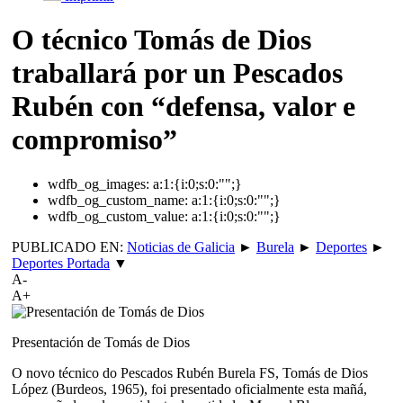
O técnico Tomás de Dios
traballará por un Pescados
Rubén con “defensa, valor e
compromiso”
wdfb_og_images:
a:1:{i:0;s:0:"";}
wdfb_og_custom_name:
a:1:{i:0;s:0:"";}
wdfb_og_custom_value:
a:1:{i:0;s:0:"";}
PUBLICADO EN:
Noticias de Galicia
►
Burela
►
Deportes
►
Deportes Portada
▼
A-
A+
Presentación de Tomás de Dios
O novo técnico do Pescados Rubén Burela FS, Tomás de Dios
López (Burdeos, 1965), foi presentado oficialmente esta mañá,