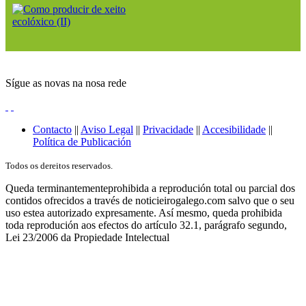
Sígue as novas na nosa rede
Contacto
||
Aviso Legal
||
Privacidade
||
Accesibilidade
||
Política de Publicación
Todos os dereitos reservados.
Queda terminantementeprohibida a reprodución total ou parcial dos
contidos ofrecidos a través de noticieirogalego.com salvo que o seu
uso estea autorizado expresamente. Así mesmo, queda prohibida
toda reprodución aos efectos do artículo 32.1, parágrafo segundo,
Lei 23/2006 da Propiedade Intelectual