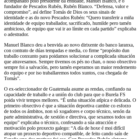
acompañado polo presidente da entidade, Manuel Blanco, e o
fundador de Pescados Rubén, Rubén Blanco. “Defensa, valor e
compromiso”, así define Tomás de Dios os seus sinais de
identidade e as do novo Pescados Rubén: “Quero transferir a miña
identidade de equipo traballador, sacrificado, humilde pero tamén
ambicioso, de equipo que vai ir ao límite en cada partido” explicaba
o adestrador.
Manuel Blanco deu a benvida ao novo dirixente do banco laranxa,
con contrato de dúas tempadas e media, co firme “propósito dun
traballo conxunto para poidamos solucionar a complicada situación
que atravesamos. Sempre tivemos os pés no chan, o noso obxectivo
sempre foi a salvación, pero tamén esperamos un maior rendemento
do equipo e por iso traballaremos todos xuntos, coa chegada de
Tomás”.
O ex-seleccionador de Guatemala asume as rendas, confiando na
capacidade de traballo e a unión do club para que o Burela FS
poida vivir tempos mellores. “É unha situación atípica e delicada. O
primeiro obxectivo é que a situación deportiva cambie co esforzo
de todos os ámbitos, non só xogadores e corpo técnico, senón da
parte administrativa, de xestión e directiva, que sexamos todos un
equipo” explicaba o técnico, confesando a súa atracción e
motivación polo proxecto galego: “A día de hoxe é moi difícil
atopar un proxecto deportivo compatible, de feito cando saín de