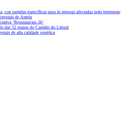
 con partidas específicas para ás persoas afectadas polo terremoto
orestais de Antela
iciativa ‘Resonancias 26’
ón das 52 etapas do Camiño do Litoral
stais de alta calidade xenética