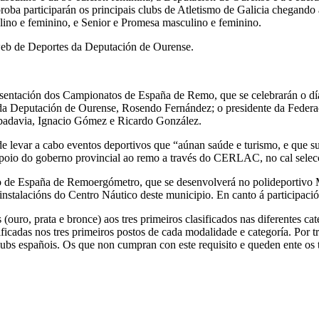
ba participarán os principais clubs de Atletismo de Galicia chegando ao
lino e feminino, e Senior e Promesa masculino e feminino.
 web de Deportes da Deputación de Ourense.
entación dos Campionatos de España de Remo, que se celebrarán o día
 da Deputación de Ourense, Rosendo Fernández; o presidente da Federa
ibadavia, Ignacio Gómez e Ricardo González.
 levar a cabo eventos deportivos que “aúnan saúde e turismo, e que sup
io do goberno provincial ao remo a través do CERLAC, no cal selecció
o de España de Remoergómetro, que se desenvolverá no polideportivo M
stalacións do Centro Náutico deste municipio. En canto á participación,
ro, prata e bronce) aos tres primeiros clasificados nas diferentes ca
ificadas nos tres primeiros postos de cada modalidade e categoría. Por 
 clubs españois. Os que non cumpran con este requisito e queden ente os