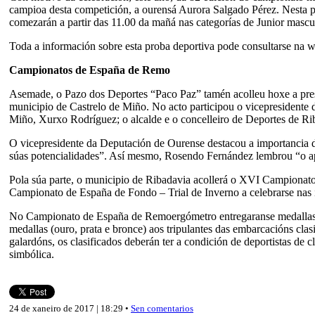
campioa desta competición, a ourensá Aurora Salgado Pérez. Nesta pro
comezarán a partir das 11.00 da mañá nas categorías de Junior mascu
Toda a información sobre esta proba deportiva pode consultarse na
Campionatos de España de Remo
Asemade, o Pazo dos Deportes “Paco Paz” tamén acolleu hoxe a pres
municipio de Castrelo de Miño. No acto participou o vicepresidente
Miño, Xurxo Rodríguez; o alcalde e o concelleiro de Deportes de R
O vicepresidente da Deputación de Ourense destacou a importancia de
súas potencialidades”. Así mesmo, Rosendo Fernández lembrou “o apo
Pola súa parte, o municipio de Ribadavia acollerá o XVI Campionat
Campionato de España de Fondo – Trial de Inverno a celebrarse nas in
No Campionato de España de Remoergómetro entregaranse medallas (ou
medallas (ouro, prata e bronce) aos tripulantes das embarcacións clas
galardóns, os clasificados deberán ter a condición de deportistas de
simbólica.
24 de xaneiro de 2017 | 18:29 •
Sen comentarios