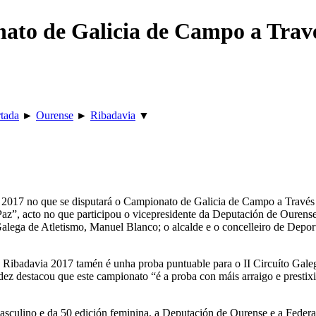
ato de Galicia de Campo a Travé
tada
►
Ourense
►
Ribadavia
▼
 2017 no que se disputará o Campionato de Galicia de Campo a Través 
Paz”, acto no que participou o vicepresidente da Deputación de Ouren
Galega de Atletismo, Manuel Blanco; o alcalde e o concelleiro de Depo
Ribadavia 2017 tamén é unha proba puntuable para o II Circuíto Galeg
destacou que este campionato “é a proba con máis arraigo e prestixio d
asculino e da 50 edición feminina, a Deputación de Ourense e a Federa