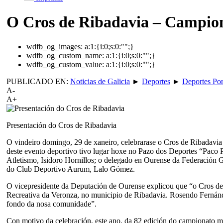
O Cros de Ribadavia – Campion
wdfb_og_images:
a:1:{i:0;s:0:"";}
wdfb_og_custom_name:
a:1:{i:0;s:0:"";}
wdfb_og_custom_value:
a:1:{i:0;s:0:"";}
PUBLICADO EN:
Noticias de Galicia
►
Deportes
►
Deportes Por
A-
A+
Presentación do Cros de Ribadavia
O vindeiro domingo, 29 de xaneiro, celebrarase o Cros de Ribadavia
deste evento deportivo tivo lugar hoxe no Pazo dos Deportes “Paco 
Atletismo, Isidoro Hornillos; o delegado en Ourense da Federación 
do Club Deportivo Aurum, Lalo Gómez.
O vicepresidente da Deputación de Ourense explicou que “o Cros de 
Recreativa da Veronza, no municipio de Ribadavia. Rosendo Fernández 
fondo da nosa comunidade”.
Con motivo da celebración, este ano, da 82 edición do campionato m