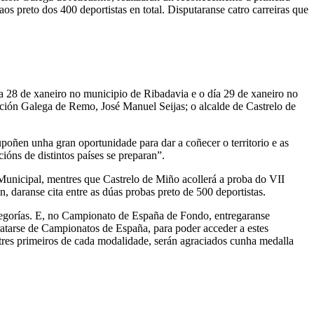
s preto dos 400 deportistas en total. Disputaranse catro carreiras que
 28 de xaneiro no municipio de Ribadavia e o día 29 de xaneiro no
ción Galega de Remo, José Manuel Seijas; o alcalde de Castrelo de
oñen unha gran oportunidade para dar a coñecer o territorio e as
ns de distintos países se preparan”.
unicipal, mentres que Castrelo de Miño acollerá a proba do VII
 daranse cita entre as dúas probas preto de 500 deportistas.
tegorías. E, no Campionato de España de Fondo, entregaranse
tratarse de Campionatos de España, para poder acceder a estes
 tres primeiros de cada modalidade, serán agraciados cunha medalla