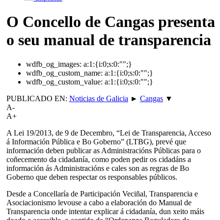
O Concello de Cangas presenta
o seu manual de transparencia
wdfb_og_images:
a:1:{i:0;s:0:"";}
wdfb_og_custom_name:
a:1:{i:0;s:0:"";}
wdfb_og_custom_value:
a:1:{i:0;s:0:"";}
PUBLICADO EN:
Noticias de Galicia
►
Cangas
▼
A-
A+
A Lei 19/2013, de 9 de Decembro, “Lei de Transparencia, Acceso
á Información Pública e Bo Goberno” (LTBG), prevé que
información deben publicar as Administracións Públicas para o
coñecemento da cidadanía, como poden pedir os cidadáns a
información ás Administracións e cales son as regras de Bo
Goberno que deben respectar os responsables públicos.
Desde a Concellaría de Participación Veciñal, Transparencia e
Asociacionismo levouse a cabo a elaboración do Manual de
Transparencia onde intentar explicar á cidadanía, dun xeito máis