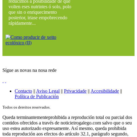
reducimos a posibilidade de que
volten eses nutrintes ó solo, polo
que sin o enriquecimento
posterior, iriase empobrecendo
rápidamente...
Sígue as novas na nosa rede
Contacto
||
Aviso Legal
||
Privacidade
||
Accesibilidade
||
Política de Publicación
Todos os dereitos reservados.
Queda terminantementeprohibida a reprodución total ou parcial dos
contidos ofrecidos a través de noticieirogalego.com salvo que o seu
uso estea autorizado expresamente. Así mesmo, queda prohibida
toda reprodución aos efectos do artículo 32.1, parágrafo segundo,