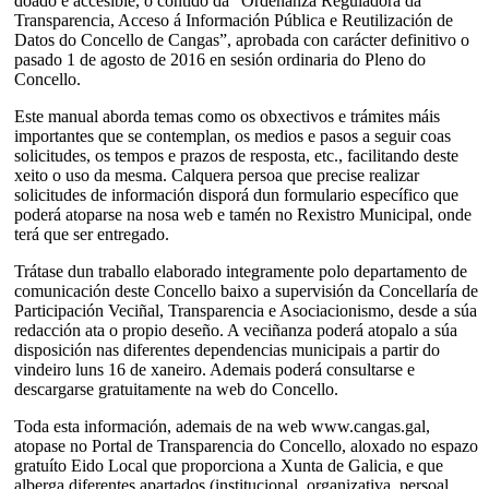
doado e accesible, o contido da “Ordenanza Reguladora da
Transparencia, Acceso á Información Pública e Reutilización de
Datos do Concello de Cangas”, aprobada con carácter definitivo o
pasado 1 de agosto de 2016 en sesión ordinaria do Pleno do
Concello.
Este manual aborda temas como os obxectivos e trámites máis
importantes que se contemplan, os medios e pasos a seguir coas
solicitudes, os tempos e prazos de resposta, etc., facilitando deste
xeito o uso da mesma. Calquera persoa que precise realizar
solicitudes de información disporá dun formulario específico que
poderá atoparse na nosa web e tamén no Rexistro Municipal, onde
terá que ser entregado.
Trátase dun traballo elaborado integramente polo departamento de
comunicación deste Concello baixo a supervisión da Concellaría de
Participación Veciñal, Transparencia e Asociacionismo, desde a súa
redacción ata o propio deseño. A veciñanza poderá atopalo a súa
disposición nas diferentes dependencias municipais a partir do
vindeiro luns 16 de xaneiro. Ademais poderá consultarse e
descargarse gratuitamente na web do Concello.
Toda esta información, ademais de na web www.cangas.gal,
atopase no Portal de Transparencia do Concello, aloxado no espazo
gratuíto Eido Local que proporciona a Xunta de Galicia, e que
alberga diferentes apartados (institucional, organizativa, persoal,