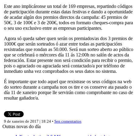
Este ano implicáronse un total de 169 empresas, repartindo códigos
de participación durante estas datas festivas e dando a oportunidade
de acadar algún dos premios directos da campaña: 45 premios de
50€, 3 de 100€ e 3 de 200€, todos en formato cheques-compra para
o seu uso exclusivo entre as empresas participantes.
Agora só queda saber quen serán os premiados/as dos 3 premios de
1000€ que serán sorteados ó azar entre todas as participacións
rexistradas que rondan as 50.000. Será nun sorteo aberto ao público
que se celebrará o mércores día 11 ás 12:00h no salón de actos da
federación. Estar presente non será condición para recibir o premio,
pois o agraciado ou agraciada será contactado/a por teléfono de
inmediato unha vez comprobados os seus datos no sistema.
É importante que todo aquel que rexistrase os seus códigos na web
do sorteo durante a campaña non os tire e os conserve ata pasado o
día 11 de xaneiro porque lle servirán como comprobante no caso de
resultar gañador/a.
9 de xaneiro de 2017 | 18:24 •
Sen comentarios
Outras novas do día