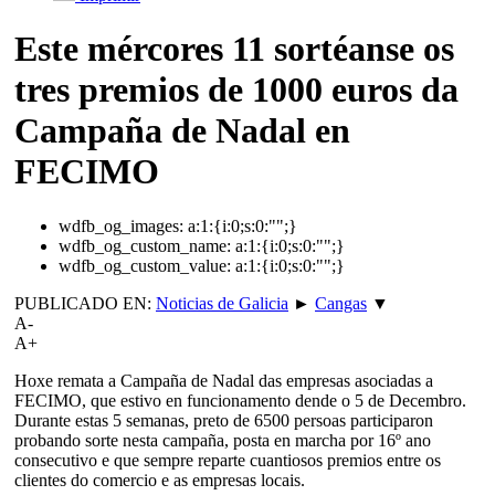
Este mércores 11 sortéanse os
tres premios de 1000 euros da
Campaña de Nadal en
FECIMO
wdfb_og_images:
a:1:{i:0;s:0:"";}
wdfb_og_custom_name:
a:1:{i:0;s:0:"";}
wdfb_og_custom_value:
a:1:{i:0;s:0:"";}
PUBLICADO EN:
Noticias de Galicia
►
Cangas
▼
A-
A+
Hoxe remata a Campaña de Nadal das empresas asociadas a
FECIMO, que estivo en funcionamento dende o 5 de Decembro.
Durante estas 5 semanas, preto de 6500 persoas participaron
probando sorte nesta campaña, posta en marcha por 16º ano
consecutivo e que sempre reparte cuantiosos premios entre os
clientes do comercio e as empresas locais.