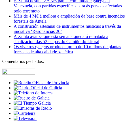
A Xunta destina 2,5 M€ para a comunidade galega en
Venezuela, con partidas específicas para ás persoas afectadas
polo terremoto
Máis de 4 M€ á mellora e ampliación da base contra incendios
forestais de Antela
A construción artesanal de instrumentos musicais a través da
iniciativa ‘Resonancias 26’
A Xunta avanza que esta semana quedará rematada a
sinalización das 52 etapas do Camiño do Litoral
Os viveiros galegos producen preto de 10 millóns de plantas
forestais de alta calidade xenética
Comentarios pechados.