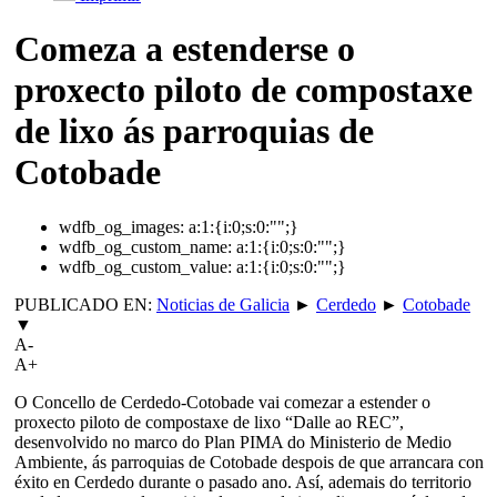
Comeza a estenderse o
proxecto piloto de compostaxe
de lixo ás parroquias de
Cotobade
wdfb_og_images:
a:1:{i:0;s:0:"";}
wdfb_og_custom_name:
a:1:{i:0;s:0:"";}
wdfb_og_custom_value:
a:1:{i:0;s:0:"";}
PUBLICADO EN:
Noticias de Galicia
►
Cerdedo
►
Cotobade
▼
A-
A+
O Concello de Cerdedo-Cotobade vai comezar a estender o
proxecto piloto de compostaxe de lixo “Dalle ao REC”,
desenvolvido no marco do Plan PIMA do Ministerio de Medio
Ambiente, ás parroquias de Cotobade despois de que arrancara con
éxito en Cerdedo durante o pasado ano. Así, ademais do territorio