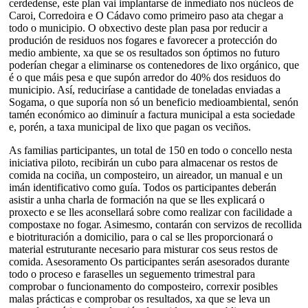
cerdedense, este plan vai implantarse de inmediato nos núcleos de
Caroi, Corredoira e O Cádavo como primeiro paso ata chegar a
todo o municipio. O obxectivo deste plan pasa por reducir a
produción de residuos nos fogares e favorecer a protección do
medio ambiente, xa que se os resultados son óptimos no futuro
poderían chegar a eliminarse os contenedores de lixo orgánico, que
é o que máis pesa e que supón arredor do 40% dos residuos do
municipio. Así, reduciríase a cantidade de toneladas enviadas a
Sogama, o que suporía non só un beneficio medioambiental, senón
tamén económico ao diminuír a factura municipal a esta sociedade
e, porén, a taxa municipal de lixo que pagan os veciños.
As familias participantes, un total de 150 en todo o concello nesta
iniciativa piloto, recibirán un cubo para almacenar os restos de
comida na cociña, un composteiro, un aireador, un manual e un
imán identificativo como guía. Todos os participantes deberán
asistir a unha charla de formación na que se lles explicará o
proxecto e se lles aconsellará sobre como realizar con facilidade a
compostaxe no fogar. Asimesmo, contarán con servizos de recollida
e biotrituración a domicilio, para o cal se lles proporcionará o
material estruturante necesario para misturar cos seus restos de
comida. Asesoramento Os participantes serán asesorados durante
todo o proceso e faraselles un seguemento trimestral para
comprobar o funcionamento do composteiro, correxir posibles
malas prácticas e comprobar os resultados, xa que se leva un