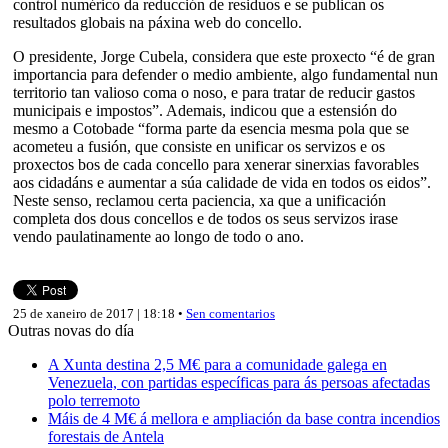
control numérico da reducción de residuos e se publican os
resultados globais na páxina web do concello.
O presidente, Jorge Cubela, considera que este proxecto “é de gran
importancia para defender o medio ambiente, algo fundamental nun
territorio tan valioso coma o noso, e para tratar de reducir gastos
municipais e impostos”. Ademais, indicou que a estensión do
mesmo a Cotobade “forma parte da esencia mesma pola que se
acometeu a fusión, que consiste en unificar os servizos e os
proxectos bos de cada concello para xenerar sinerxias favorables
aos cidadáns e aumentar a súa calidade de vida en todos os eidos”.
Neste senso, reclamou certa paciencia, xa que a unificación
completa dos dous concellos e de todos os seus servizos irase
vendo paulatinamente ao longo de todo o ano.
25 de xaneiro de 2017 | 18:18 •
Sen comentarios
Outras novas do día
A Xunta destina 2,5 M€ para a comunidade galega en
Venezuela, con partidas específicas para ás persoas afectadas
polo terremoto
Máis de 4 M€ á mellora e ampliación da base contra incendios
forestais de Antela