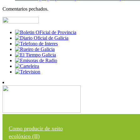
Comentarios pechados.
Como producir de xeito
ecolóxico (II)