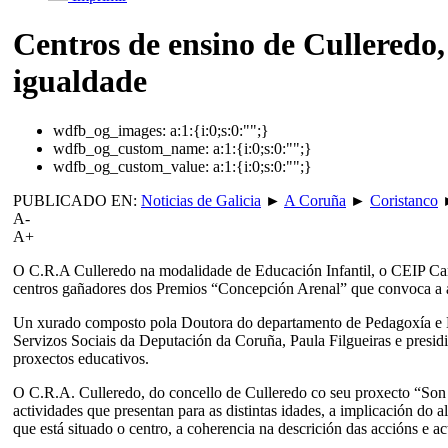
Centros de ensino de Culleredo
igualdade
wdfb_og_images:
a:1:{i:0;s:0:"";}
wdfb_og_custom_name:
a:1:{i:0;s:0:"";}
wdfb_og_custom_value:
a:1:{i:0;s:0:"";}
PUBLICADO EN:
Noticias de Galicia
►
A Coruña
►
Coristanco
A-
A+
O C.R.A Culleredo na modalidade de Educación Infantil, o CEIP Can
centros gañadores dos Premios “Concepción Arenal” que convoca a ár
Un xurado composto pola Doutora do departamento de Pedagoxía e D
Servizos Sociais da Deputación da Coruña, Paula Filgueiras e presi
proxectos educativos.
O C.R.A. Culleredo, do concello de Culleredo co seu proxecto “Son 
actividades que presentan para as distintas idades, a implicación do
que está situado o centro, a coherencia na descrición das accións e 