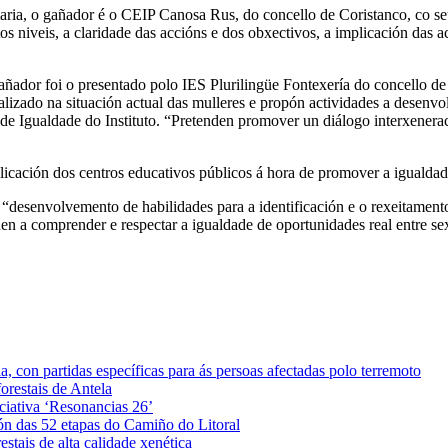
aria, o gañador é o CEIP Canosa Rus, do concello de Coristanco, co s
ntos niveis, a claridade das accións e dos obxectivos, a implicación das 
 gañador foi o presentado polo IES Plurilingüe Fontexería do conce
alizado na situación actual das mulleres e propón actividades a desenv
e Igualdade do Instituto. “Pretenden promover un diálogo interxeneraci
ción dos centros educativos públicos á hora de promover a igualdade e
esenvolvemento de habilidades para a identificación e o rexeitamento d
en a comprender e respectar a igualdade de oportunidades real entre s
 con partidas específicas para ás persoas afectadas polo terremoto
orestais de Antela
iciativa ‘Resonancias 26’
ón das 52 etapas do Camiño do Litoral
stais de alta calidade xenética