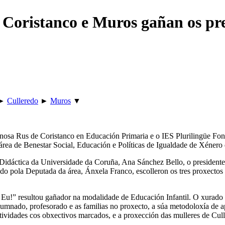
, Coristanco e Muros gañan os p
►
Culleredo
►
Muros
▼
osa Rus de Coristanco en Educación Primaria e o IES Plurilingüe Font
ea de Benestar Social, Educación e Políticas de Igualdade de Xénero 
idáctica da Universidade da Coruña, Ana Sánchez Bello, o president
dido pola Deputada da área, Ánxela Franco, escolleron os tres proxect
Eu!” resultou gañador na modalidade de Educación Infantil. O xurado o
 alumnado, profesorado e as familias no proxecto, a súa metodoloxía de
actividades cos obxectivos marcados, e a proxección das mulleres de Cul