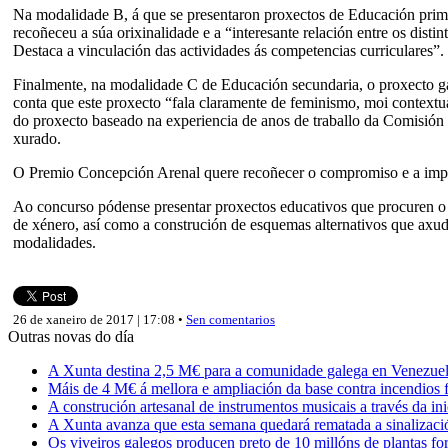
Na modalidade B, á que se presentaron proxectos de Educación prim
recoñeceu a súa orixinalidade e a “interesante relación entre os disti
Destaca a vinculación das actividades ás competencias curriculares”.
Finalmente, na modalidade C de Educación secundaria, o proxecto
conta que este proxecto “fala claramente de feminismo, moi contextu
do proxecto baseado na experiencia de anos de traballo da Comisión d
xurado.
O Premio Concepción Arenal quere recoñecer o compromiso e a implica
Ao concurso pódense presentar proxectos educativos que procuren o “d
de xénero, así como a construción de esquemas alternativos que axud
modalidades.
26 de xaneiro de 2017 | 17:08 •
Sen comentarios
Outras novas do día
A Xunta destina 2,5 M€ para a comunidade galega en Venezuela,
Máis de 4 M€ á mellora e ampliación da base contra incendios f
A construción artesanal de instrumentos musicais a través da in
A Xunta avanza que esta semana quedará rematada a sinalizaci
Os viveiros galegos producen preto de 10 millóns de plantas fore