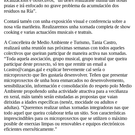
localizacións e obxectivos; “un deles realizarase nunha das nosas
praias e irá enfocado no grave problema da acumulación dos
residuos na Ría”.
Contará tamén con unha exposición visual e conferencia sobre a
nosa vila mariñeira. Realizaremos unha xornada completa de show
cooking e varias actuacións musicais e teatrais.
A Concelleira de Medio Ambiente e Turismo, Tania Castro,
realizará unha reunión nas próximas semanas con todos aqueles
colectivos que queiran participar de maneira activa nas xornadas.
“Toda aquela asociación, grupo musical, grupo teatral que queira
participar deste proxecto, só ten que remitir un email a
t.castro@cangas.gal e explicar brevemente cal sería o
microproxecto que lles gustaría desenvolver. Teñen que presentar
microproxectos de unha hora enmarcados no desenvolvemento,
sensibilización, información e consolidación do respeto polo Medio
Ambiente propoñendo unha actividade atractiva para a veciñanza
en xeral, máis tamén serán estudadas as propostas que vaian
dirixidas a idades específicas (nenéz, mocidade ou adultos e
adultas). “Queremos realizar unhas xornadas integradoras nas que
todo aquel que queira colaborar teña un sitio. Son características
imprescindibles para os microproxectos que se utilizen o máximo
posible de enerxias limpas ou renovables e equipos electrónicos
eficientes enerxéticamente.”