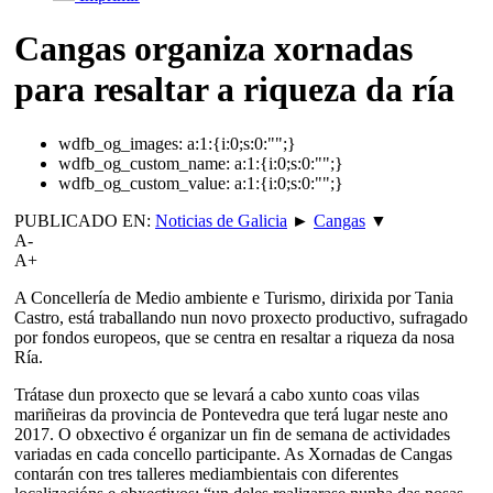
Cangas organiza xornadas
para resaltar a riqueza da ría
wdfb_og_images:
a:1:{i:0;s:0:"";}
wdfb_og_custom_name:
a:1:{i:0;s:0:"";}
wdfb_og_custom_value:
a:1:{i:0;s:0:"";}
PUBLICADO EN:
Noticias de Galicia
►
Cangas
▼
A-
A+
A Concellería de Medio ambiente e Turismo, dirixida por Tania
Castro, está traballando nun novo proxecto productivo, sufragado
por fondos europeos, que se centra en resaltar a riqueza da nosa
Ría.
Trátase dun proxecto que se levará a cabo xunto coas vilas
mariñeiras da provincia de Pontevedra que terá lugar neste ano
2017. O obxectivo é organizar un fin de semana de actividades
variadas en cada concello participante. As Xornadas de Cangas
contarán con tres talleres mediambientais con diferentes