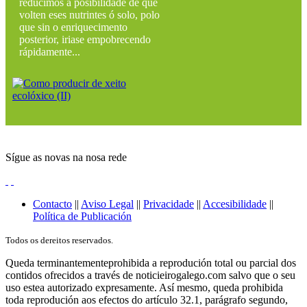
reducimos a posibilidade de que
volten eses nutrintes ó solo, polo
que sin o enriquecimento
posterior, iriase empobrecendo
rápidamente...
Sígue as novas na nosa rede
Contacto
||
Aviso Legal
||
Privacidade
||
Accesibilidade
||
Política de Publicación
Todos os dereitos reservados.
Queda terminantementeprohibida a reprodución total ou parcial dos
contidos ofrecidos a través de noticieirogalego.com salvo que o seu
uso estea autorizado expresamente. Así mesmo, queda prohibida
toda reprodución aos efectos do artículo 32.1, parágrafo segundo,