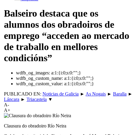
Balseiro destaca que os
alumnos dos obradoiros de
emprego “acceden ao mercado
de traballo en mellores
condicións”
wdfb_og_images:
a:1:{i:0;s:0:"";}
wdfb_og_custom_name:
a:1:{i:0;s:0:"";}
wdfb_og_custom_value:
a:1:{i:0;s:0:"";}
PUBLICADO EN:
Noticias de Galicia
►
As Nogais
►
Baralla
►
Láncara
►
Triacastela
▼
A-
A+
Clausura do obradoiro Río Neira