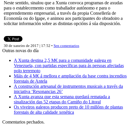
Neste sentido, sinalou que a Xunta convoca programas de axudas
para o establecemento como traballador autónomo e para o
emprendemento empresarial, a través da propia Consellería de
Economía ou do Igape, e animou aos participantes do obradoiro a
solicitar información sobre as distintas opcións á súa disposición.
30 de xaneiro de 2017 | 17:52 •
Sen comentarios
Outras novas do día
A Xunta destina 2,5 M€ para a comunidade galega en
Venezuela, con partidas específicas para ás persoas afectadas
polo terremoto
Máis de 4 M€ á mellora e ampliación da base contra incendios
forestais de Antela
A construción artesanal de instrumentos musicais a través da
iniciativa ‘Resonancias 26’
A Xunta avanza que esta semana quedará rematada a
sinalización das 52 etapas do Camiño do Litoral
Os viveiros galegos producen preto de 10 millóns de plantas
forestais de alta calidade xenética
Comentarios pechados.