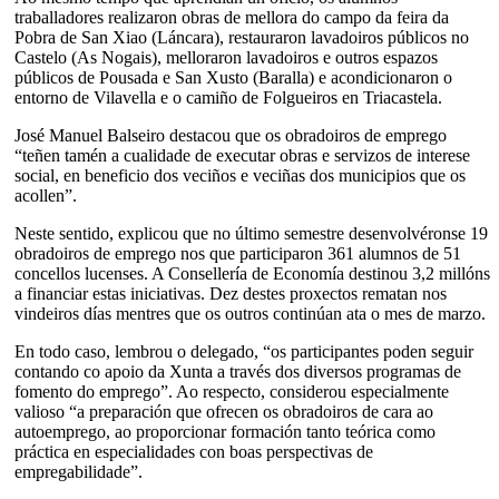
traballadores realizaron obras de mellora do campo da feira da
Pobra de San Xiao (Láncara), restauraron lavadoiros públicos no
Castelo (As Nogais), melloraron lavadoiros e outros espazos
públicos de Pousada e San Xusto (Baralla) e acondicionaron o
entorno de Vilavella e o camiño de Folgueiros en Triacastela.
José Manuel Balseiro destacou que os obradoiros de emprego
“teñen tamén a cualidade de executar obras e servizos de interese
social, en beneficio dos veciños e veciñas dos municipios que os
acollen”.
Neste sentido, explicou que no último semestre desenvolvéronse 19
obradoiros de emprego nos que participaron 361 alumnos de 51
concellos lucenses. A Consellería de Economía destinou 3,2 millóns
a financiar estas iniciativas. Dez destes proxectos rematan nos
vindeiros días mentres que os outros continúan ata o mes de marzo.
En todo caso, lembrou o delegado, “os participantes poden seguir
contando co apoio da Xunta a través dos diversos programas de
fomento do emprego”. Ao respecto, considerou especialmente
valioso “a preparación que ofrecen os obradoiros de cara ao
autoemprego, ao proporcionar formación tanto teórica como
práctica en especialidades con boas perspectivas de
empregabilidade”.