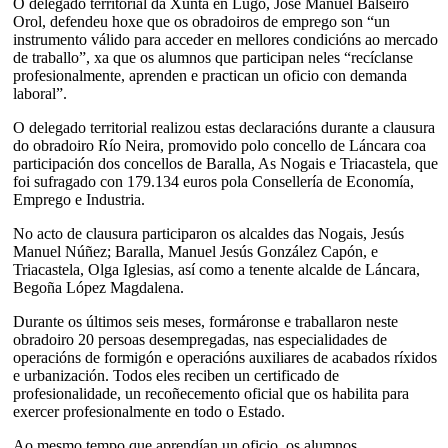
O delegado territorial da Xunta en Lugo, José Manuel Balseiro
Orol, defendeu hoxe que os obradoiros de emprego son “un
instrumento válido para acceder en mellores condicións ao mercado
de traballo”, xa que os alumnos que participan neles “recíclanse
profesionalmente, aprenden e practican un oficio con demanda
laboral”.
O delegado territorial realizou estas declaracións durante a clausura
do obradoiro Río Neira, promovido polo concello de Láncara coa
participación dos concellos de Baralla, As Nogais e Triacastela, que
foi sufragado con 179.134 euros pola Consellería de Economía,
Emprego e Industria.
No acto de clausura participaron os alcaldes das Nogais, Jesús
Manuel Núñez; Baralla, Manuel Jesús González Capón, e
Triacastela, Olga Iglesias, así como a tenente alcalde de Láncara,
Begoña López Magdalena.
Durante os últimos seis meses, formáronse e traballaron neste
obradoiro 20 persoas desempregadas, nas especialidades de
operacións de formigón e operacións auxiliares de acabados ríxidos
e urbanización. Todos eles reciben un certificado de
profesionalidade, un recoñecemento oficial que os habilita para
exercer profesionalmente en todo o Estado.
Ao mesmo tempo que aprendían un oficio, os alumnos