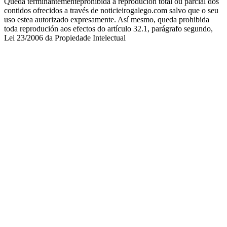
Queda terminantementeprohibida a reprodución total ou parcial dos
contidos ofrecidos a través de noticieirogalego.com salvo que o seu
uso estea autorizado expresamente. Así mesmo, queda prohibida
toda reprodución aos efectos do artículo 32.1, parágrafo segundo,
Lei 23/2006 da Propiedade Intelectual