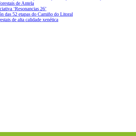
orestais de Antela
iciativa ‘Resonancias 26’
ón das 52 etapas do Camiño do Litoral
stais de alta calidade xenética