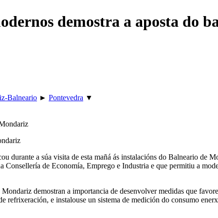
modernos demostra a aposta do b
z-Balneario
►
Pontevedra
▼
ondariz
ou durante a súa visita de esta mañá ás instalacións do Balneario de M
a Consellería de Economía, Emprego e Industria e que permitiu a moder
 Mondariz demostran a importancia de desenvolver medidas que favoreza
e refrixeración, e instalouse un sistema de medición do consumo enerxé