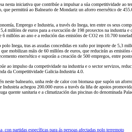
a nesta iniciativa que contribúe a impulsar a súa competitividade ao 
, que permitirá ao Balneario de Mondariz un aforro enerxético de 455
nomía, Emprego e Industria, a través do Inega, ten entre os seus compro
,4 millóns de euros para a execución de 198 proxectos na industria e o 
e 6 millóns ao ano e a redución das emisións de CO2 en 10.700 tonelada
no polo Inega, tras as axudas concedidas en xuño por importe de 5,3 mil
 que mobilizan máis de 60 millóns de euros, que reducirán as emisións
tecemento enerxético e suporán a creación de 500 empregos, entre postos
úe ao impulso da competividade na industria e o sector servizos, reduc
enda da Competitividade Galicia-Industria 4.0.
mén neste balneario, unha rede de calor con biomasa que supón un aforr
 Industria achegou 200.000 euros a través da liña de apoios promovida 
auga quente sanitaria e a climatización das piscinas do denominada Pala
 con partidas específicas para ás persoas afectadas polo terremoto