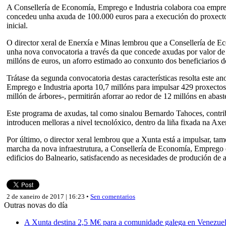
A Consellería de Economía, Emprego e Industria colabora coa empres
concedeu unha axuda de 100.000 euros para a execución do proxecto
inicial.
O director xeral de Enerxía e Minas lembrou que a Consellería de Eco
unha nova convocatoria a través da que concede axudas por valor de 5
millóns de euros, un aforro estimado ao conxunto dos beneficiarios d
Trátase da segunda convocatoria destas características resolta este a
Emprego e Industria aporta 10,7 millóns para impulsar 429 proxectos
millón de árbores-, permitirán aforrar ao redor de 12 millóns en abas
Este programa de axudas, tal como sinalou Bernardo Tahoces, contrib
introducen melloras a nivel tecnolóxico, dentro da liña fixada na Ax
Por último, o director xeral lembrou que a Xunta está a impulsar, ta
marcha da nova infraestrutura, a Consellería de Economía, Emprego e
edificios do Balneario, satisfacendo as necesidades de produción de 
2 de xaneiro de 2017 | 16:23 •
Sen comentarios
Outras novas do día
A Xunta destina 2,5 M€ para a comunidade galega en Venezuela,