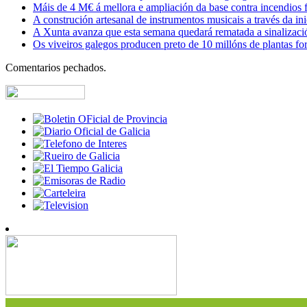
Máis de 4 M€ á mellora e ampliación da base contra incendios f
A construción artesanal de instrumentos musicais a través da in
A Xunta avanza que esta semana quedará rematada a sinalizaci
Os viveiros galegos producen preto de 10 millóns de plantas fore
Comentarios pechados.