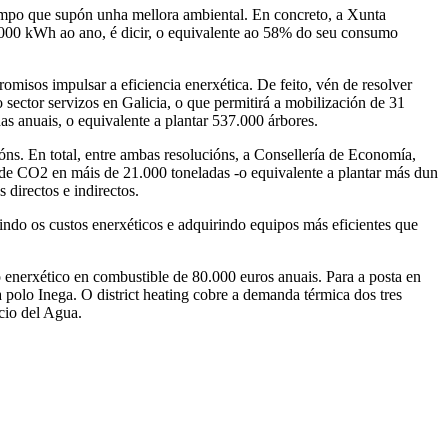
tempo que supón unha mellora ambiental. En concreto, a Xunta
.000 kWh ao ano, é dicir, o equivalente ao 58% do seu consumo
misos impulsar a eficiencia enerxética. De feito, vén de resolver
sector servizos en Galicia, o que permitirá a mobilización de 31
s anuais, o equivalente a plantar 537.000 árbores.
lóns. En total, entre ambas resolucións, a Consellería de Economía,
 de CO2 en máis de 21.000 toneladas -o equivalente a plantar más dun
 directos e indirectos.
indo os custos enerxéticos e adquirindo equipos más eficientes que
o enerxético en combustible de 80.000 euros anuais. Para a posta en
polo Inega. O district heating cobre a demanda térmica dos tres
cio del Agua.