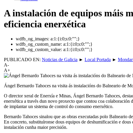
A instalación de equipos máis 
eficiencia enerxética
wdfb_og_images:
a:1:{i:0;s:0:"";}
wdfb_og_custom_name:
a:1:{i:0;s:0:"";}
wdfb_og_custom_value:
a:1:{i:0;s:0:"";}
PUBLICADO EN:
Noticias de Galicia
►
Local Portada
►
Mondari
A-
A+
Ángel Bernardo Tahoces na visita ás instalacións do Balneario de M
O director xeral de Enerxía e Minas, Ángel Bernardo Tahoces, destac
enerxética a través dun novo proxecto que contou coa colaboración d
de implantar un sistema de control do consumo enerxético.
Bernardo Tahoces sinalou que as obras executadas polo Balneario de
En concreto, substituíronse dous equipos de deshumificación e dous d
instalación cunha maior precisión.