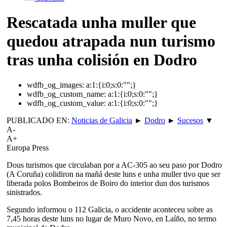
Rescatada unha muller que
quedou atrapada nun turismo
tras unha colisión en Dodro
wdfb_og_images:
a:1:{i:0;s:0:"";}
wdfb_og_custom_name:
a:1:{i:0;s:0:"";}
wdfb_og_custom_value:
a:1:{i:0;s:0:"";}
PUBLICADO EN:
Noticias de Galicia
►
Dodro
►
Sucesos
▼
A-
A+
Europa Press
Dous turismos que circulaban por a AC-305 ao seu paso por Dodro
(A Coruña) colidiron na mañá deste luns e unha muller tivo que ser
liberada polos Bombeiros de Boiro do interior dun dos turismos
sinistrados.
Segundo informou o 112 Galicia, o accidente aconteceu sobre as
7,45 horas deste luns no lugar de Muro Novo, en Laíño, no termo