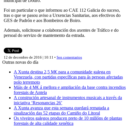
municipal de Dodro.
Foi un particular o que informou ao CAE 112 Galicia do suceso,
tras o que se pasou aviso a Urxencias Sanitarias, aos efectivos do
GES de Padrón e aos Bombeiros de Boiro.
Ademais, solicitouse a colaboración dos axentes de Tráfico e do
persoal do servizo de mantemento da estrada.
12 de decembro de 2016 | 10:11 •
Sen comentarios
Outras novas do día
A Xunta destina 2,5 M€ para a comunidade galega en
Venezuela, con partidas específicas para ás persoas afectadas
polo terremoto
Máis de 4 M€ á mellora e ampliación da base contra incendios
forestais de Antela
A construción artesanal de instrumentos musicais a través da
iniciativa ‘Resonancias 26’
A Xunta avanza que esta semana quedará rematada a
sinalización das 52 etapas do Camiño do Litoral
Os viveiros galegos producen preto de 10 millóns de plantas
forestais de alta calidade xenética