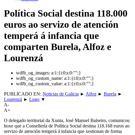
Política Social destina 118.000
euros ao servizo de atención
temperá á infancia que
comparten Burela, Alfoz e
Lourenzá
wdfb_og_images:
a:1:{i:0;s:0:"";}
wdfb_og_custom_name:
a:1:{i:0;s:0:"";}
wdfb_og_custom_value:
a:1:{i:0;s:0:"";}
PUBLICADO EN:
Noticias de Galicia
►
Alfoz
►
Burela
►
Lourenzá
►
Lugo
▼
A-
A+
O delegado territorial da Xunta, José Manuel Balseiro, comunicou
hoxe que a Consellería de Política Social destina 118.168 euros ao
servizo de atención temperá á infancia que xestionan de forma