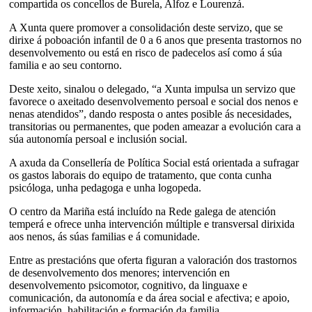
compartida os concellos de Burela, Alfoz e Lourenzá.
A Xunta quere promover a consolidación deste servizo, que se
dirixe á poboación infantil de 0 a 6 anos que presenta trastornos no
desenvolvemento ou está en risco de padecelos así como á súa
familia e ao seu contorno.
Deste xeito, sinalou o delegado, “a Xunta impulsa un servizo que
favorece o axeitado desenvolvemento persoal e social dos nenos e
nenas atendidos”, dando resposta o antes posible ás necesidades,
transitorias ou permanentes, que poden ameazar a evolución cara a
súa autonomía persoal e inclusión social.
A axuda da Consellería de Política Social está orientada a sufragar
os gastos laborais do equipo de tratamento, que conta cunha
psicóloga, unha pedagoga e unha logopeda.
O centro da Mariña está incluído na Rede galega de atención
temperá e ofrece unha intervención múltiple e transversal dirixida
aos nenos, ás súas familias e á comunidade.
Entre as prestacións que oferta figuran a valoración dos trastornos
de desenvolvemento dos menores; intervención en
desenvolvemento psicomotor, cognitivo, da linguaxe e
comunicación, da autonomía e da área social e afectiva; e apoio,
información, habilitación e formación da familia.