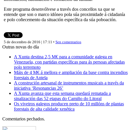
Este programa desenvólvese a través dos concellos xa que se
entende que son o marco idóneo pola súa proximidade á cidadanía
e polo coñecemento da situación específica da súa poboación.
5 de decembro de 2016 | 17:11 •
Sen comentarios
Outras novas do día
A Xunta destina 2,5 M€ para a comunidade galega en
Venezuela, con partidas específicas para ás persoas afectadas
polo terremoto
Máis de 4 M€ á mellora e ampliación da base contra incendios
forestais de Antela
A construción artesanal de instrumentos musicais a través da
iniciativa ‘Resonancias 26’
A Xunta avanza que esta semana quedará rematada a
sinalización das 52 etapas do Camiño do Litoral
Os viveiros galegos producen preto de 10 millóns de plantas
forestais de alta calidade xenética
Comentarios pechados.