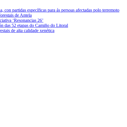
 con partidas específicas para ás persoas afectadas polo terremoto
orestais de Antela
iciativa ‘Resonancias 26’
ón das 52 etapas do Camiño do Litoral
stais de alta calidade xenética