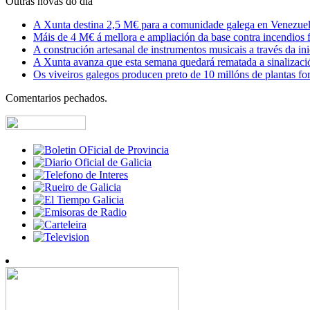
Outras novas do día
A Xunta destina 2,5 M€ para a comunidade galega en Venezuela,
Máis de 4 M€ á mellora e ampliación da base contra incendios f
A construción artesanal de instrumentos musicais a través da in
A Xunta avanza que esta semana quedará rematada a sinalizaci
Os viveiros galegos producen preto de 10 millóns de plantas fore
Comentarios pechados.