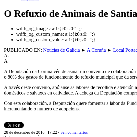
O Refuxio de Animais de Santia
wdfb_og_images:
a:1:{i:0;s:0:"";}
wdfb_og_custom_name:
a:1:{i:0;s:0:"";}
wdfb_og_custom_value:
a:1:{i:0;s:0:"";}
PUBLICADO EN:
Noticias de Galicia
►
A Coruña
►
Local Porta
A-
A+
A Deputación da Coruña vén de asinar un convenio de colaboración c
o 80% dos gastos de funcionamento do refuxio municipal que da serv
A través deste convenio, apóianse as labores de recollida e atención
domésticos e salvaxes en catividade. A achega da Deputación compre
Con esta colaboración, a Deputación quere fomentar a labor da Fun
incrementando o número de adopcións.
28 de decembro de 2016 | 17:22 •
Sen comentarios