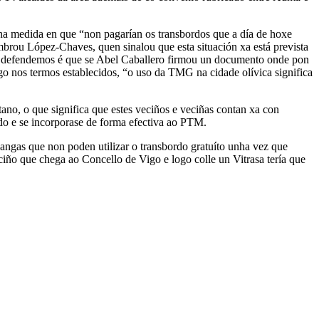
 na medida en que “non pagarían os transbordos que a día de hoxe
mbrou López-Chaves, quen sinalou que esta situación xa está prevista
que defendemos é que se Abel Caballero firmou un documento onde pon
go nos termos establecidos, “o uso da TMG na cidade olívica significa
no, o que significa que estes veciños e veciñas contan xa con
do e se incorporase de forma efectiva ao PTM.
angas que non poden utilizar o transbordo gratuíto unha vez que
ño que chega ao Concello de Vigo e logo colle un Vitrasa tería que