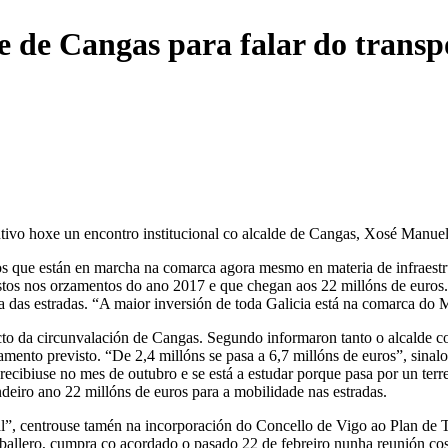
e de Cangas para falar do transp
ntivo hoxe un encontro institucional co alcalde de Cangas, Xosé Man
os que están en marcha na comarca agora mesmo en materia de infraestr
stos nos orzamentos do ano 2017 e que chegan aos 22 millóns de euros.
ra das estradas. “A maior inversión de toda Galicia está na comarca d
cto da circunvalación de Cangas. Segundo informaron tanto o alcalde co
amento previsto. “De 2,4 millóns se pasa a 6,7 millóns de euros”, sina
recibiuse no mes de outubro e se está a estudar porque pasa por un ter
indeiro ano 22 millóns de euros para a mobilidade nas estradas.
al”, centrouse tamén na incorporación do Concello de Vigo ao Plan de 
aballero, cumpra co acordado o pasado 22 de febreiro nunha reunión co