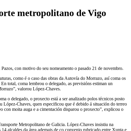
orte metropolitano de Vigo
uel Pazos, con motivo do seu nomeamento o pasado 21 de novembro.
uturas, como é o caso das obras da Autovía do Morrazo, así coma os
 En total, coma lembrou o delegado, as previsións estiman un
o Morrazo”, valorou López-Chaves.
ma o delegado, o proxecto está a ser analizado polos técnicos posto
lou López-Chaves, quen especificou que é debido á situación do terreo
reo con moita auga e a cimentación disparou o proxecto”, explicou o
Transporte Metropolitano de Galicia. López-Chaves insistiu na
s 14 alcaldes da área ademais de co convenio rubricado entre Xunta e