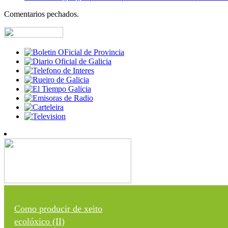
Comentarios pechados.
Como producir de xeito
ecolóxico (II)