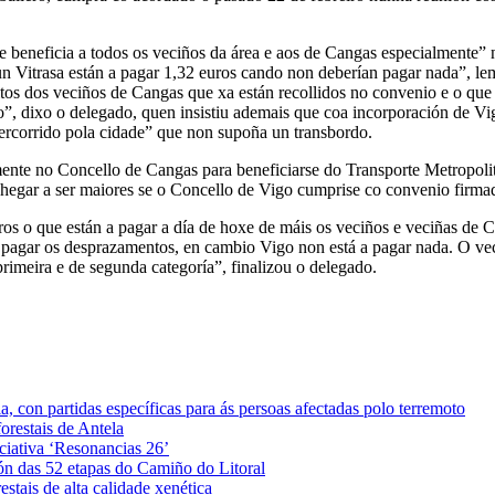
se beneficia a todos os veciños da área e aos de Cangas especialmente”
un Vitrasa están a pagar 1,32 euros cando non deberían pagar nada”, le
eitos dos veciños de Cangas que xa están recollidos no convenio e o 
o”, dixo o delegado, quen insistiu ademais que coa incorporación de Vi
ercorrido pola cidade” que non supoña un transbordo.
nte no Concello de Cangas para beneficiarse do Transporte Metropolita
chegar a ser maiores se o Concello de Vigo cumprise co convenio firma
s o que están a pagar a día de hoxe de máis os veciños e veciñas de C
pagar os desprazamentos, en cambio Vigo non está a pagar nada. O veci
rimeira e de segunda categoría”, finalizou o delegado.
 con partidas específicas para ás persoas afectadas polo terremoto
orestais de Antela
iciativa ‘Resonancias 26’
ón das 52 etapas do Camiño do Litoral
stais de alta calidade xenética