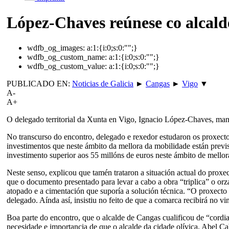
López-Chaves reúnese co alcald
wdfb_og_images:
a:1:{i:0;s:0:"";}
wdfb_og_custom_name:
a:1:{i:0;s:0:"";}
wdfb_og_custom_value:
a:1:{i:0;s:0:"";}
PUBLICADO EN:
Noticias de Galicia
►
Cangas
►
Vigo
▼
A-
A+
O delegado territorial da Xunta en Vigo, Ignacio López-Chaves, ma
No transcurso do encontro, delegado e rexedor estudaron os proxect
investimentos que neste ámbito da mellora da mobilidade están previ
investimento superior aos 55 millóns de euros neste ámbito de mello
Neste senso, explicou que tamén trataron a situación actual do proxe
que o documento presentado para levar a cabo a obra “triplica” o orz
atopado e a cimentación que suporía a solución técnica. “O proxecto 
delegado. Aínda así, insistiu no feito de que a comarca recibirá no v
Boa parte do encontro, que o alcalde de Cangas cualificou de “cordi
necesidade e importancia de que o alcalde da cidade olívica, Abel C