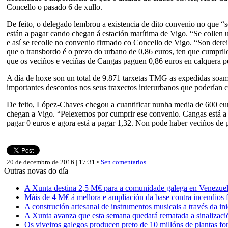
Concello o pasado 6 de xullo.
De feito, o delegado lembrou a existencia de dito convenio no que “
están a pagar cando chegan á estación marítima de Vigo. “Se collen 
e así se recolle no convenio firmado co Concello de Vigo. “Son der
que o transbordo é o prezo do urbano de 0,86 euros, ten que cumpril
que os veciños e veciñas de Cangas paguen 0,86 euros en calquera p
A día de hoxe son un total de 9.871 tarxetas TMG as expedidas soame
importantes descontos nos seus traxectos interurbanos que poderían 
De feito, López-Chaves chegou a cuantificar nunha media de 600 euro
chegan a Vigo. “Pelexemos por cumprir ese convenio. Cangas está a 
pagar 0 euros e agora está a pagar 1,32. Non pode haber veciños de p
20 de decembro de 2016 | 17:31 •
Sen comentarios
Outras novas do día
A Xunta destina 2,5 M€ para a comunidade galega en Venezuela,
Máis de 4 M€ á mellora e ampliación da base contra incendios f
A construción artesanal de instrumentos musicais a través da in
A Xunta avanza que esta semana quedará rematada a sinalizaci
Os viveiros galegos producen preto de 10 millóns de plantas fore