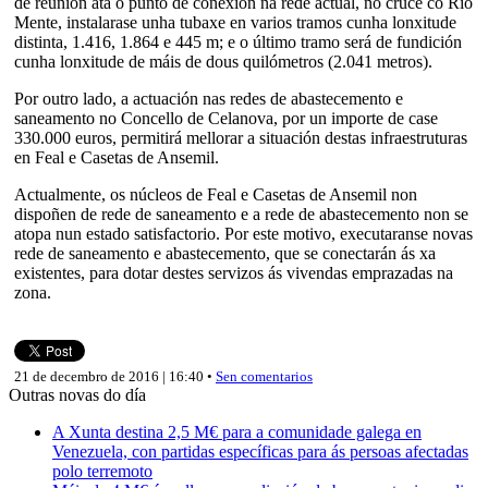
de reunión ata o punto de conexión na rede actual, no cruce co Río
Mente, instalarase unha tubaxe en varios tramos cunha lonxitude
distinta, 1.416, 1.864 e 445 m; e o último tramo será de fundición
cunha lonxitude de máis de dous quilómetros (2.041 metros).
Por outro lado, a actuación nas redes de abastecemento e
saneamento no Concello de Celanova, por un importe de case
330.000 euros, permitirá mellorar a situación destas infraestruturas
en Feal e Casetas de Ansemil.
Actualmente, os núcleos de Feal e Casetas de Ansemil non
dispoñen de rede de saneamento e a rede de abastecemento non se
atopa nun estado satisfactorio. Por este motivo, executaranse novas
rede de saneamento e abastecemento, que se conectarán ás xa
existentes, para dotar destes servizos ás vivendas emprazadas na
zona.
21 de decembro de 2016 | 16:40 •
Sen comentarios
Outras novas do día
A Xunta destina 2,5 M€ para a comunidade galega en
Venezuela, con partidas específicas para ás persoas afectadas
polo terremoto