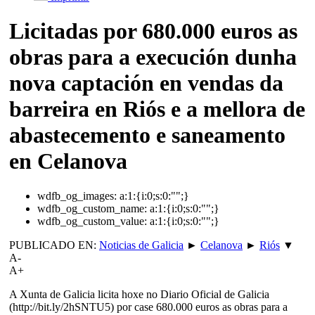
Licitadas por 680.000 euros as
obras para a execución dunha
nova captación en vendas da
barreira en Riós e a mellora de
abastecemento e saneamento
en Celanova
wdfb_og_images:
a:1:{i:0;s:0:"";}
wdfb_og_custom_name:
a:1:{i:0;s:0:"";}
wdfb_og_custom_value:
a:1:{i:0;s:0:"";}
PUBLICADO EN:
Noticias de Galicia
►
Celanova
►
Riós
▼
A-
A+
A Xunta de Galicia licita hoxe no Diario Oficial de Galicia
(http://bit.ly/2hSNTU5) por case 680.000 euros as obras para a