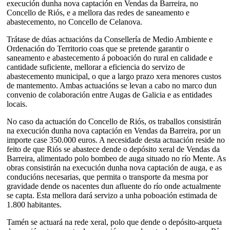
execución dunha nova captación en Vendas da Barreira, no
Concello de Riós, e a mellora das redes de saneamento e
abastecemento, no Concello de Celanova.
Trátase de dúas actuacións da Consellería de Medio Ambiente e
Ordenación do Territorio coas que se pretende garantir o
saneamento e abastecemento á poboación do rural en calidade e
cantidade suficiente, mellorar a eficiencia do servizo de
abastecemento municipal, o que a largo prazo xera menores custos
de mantemento. Ambas actuacións se levan a cabo no marco dun
convenio de colaboración entre Augas de Galicia e as entidades
locais.
No caso da actuación do Concello de Riós, os traballos consistirán
na execución dunha nova captación en Vendas da Barreira, por un
importe case 350.000 euros. A necesidade desta actuación reside no
feito de que Riós se abastece dende o depósito xeral de Vendas da
Barreira, alimentado polo bombeo de auga situado no río Mente. As
obras consistirán na execución dunha nova captación de auga, e as
conducións necesarias, que permita o transporte da mesma por
gravidade dende os nacentes dun afluente do río onde actualmente
se capta. Esta mellora dará servizo a unha poboación estimada de
1.800 habitantes.
Tamén se actuará na rede xeral, polo que dende o depósito-arqueta