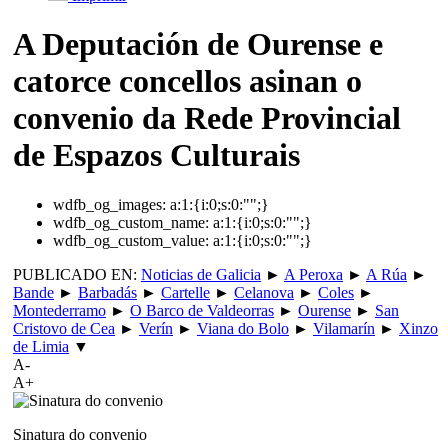
A Deputación de Ourense e
catorce concellos asinan o
convenio da Rede Provincial
de Espazos Culturais
wdfb_og_images:
a:1:{i:0;s:0:"";}
wdfb_og_custom_name:
a:1:{i:0;s:0:"";}
wdfb_og_custom_value:
a:1:{i:0;s:0:"";}
PUBLICADO EN:
Noticias de Galicia
►
A Peroxa
►
A Rúa
►
Bande
►
Barbadás
►
Cartelle
►
Celanova
►
Coles
►
Montederramo
►
O Barco de Valdeorras
►
Ourense
►
San
Cristovo de Cea
►
Verín
►
Viana do Bolo
►
Vilamarín
►
Xinzo
de Limia
▼
A-
A+
Sinatura do convenio