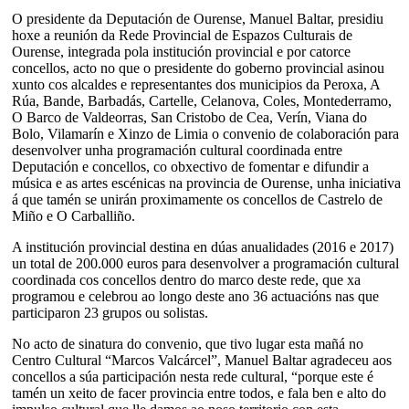
O presidente da Deputación de Ourense, Manuel Baltar, presidiu
hoxe a reunión da Rede Provincial de Espazos Culturais de
Ourense, integrada pola institución provincial e por catorce
concellos, acto no que o presidente do goberno provincial asinou
xunto cos alcaldes e representantes dos municipios da Peroxa, A
Rúa, Bande, Barbadás, Cartelle, Celanova, Coles, Montederramo,
O Barco de Valdeorras, San Cristobo de Cea, Verín, Viana do
Bolo, Vilamarín e Xinzo de Limia o convenio de colaboración para
desenvolver unha programación cultural coordinada entre
Deputación e concellos, co obxectivo de fomentar e difundir a
música e as artes escénicas na provincia de Ourense, unha iniciativa
á que tamén se unirán proximamente os concellos de Castrelo de
Miño e O Carballiño.
A institución provincial destina en dúas anualidades (2016 e 2017)
un total de 200.000 euros para desenvolver a programación cultural
coordinada cos concellos dentro do marco deste rede, que xa
programou e celebrou ao longo deste ano 36 actuacións nas que
participaron 23 grupos ou solistas.
No acto de sinatura do convenio, que tivo lugar esta mañá no
Centro Cultural “Marcos Valcárcel”, Manuel Baltar agradeceu aos
concellos a súa participación nesta rede cultural, “porque este é
tamén un xeito de facer provincia entre todos, e fala ben e alto do