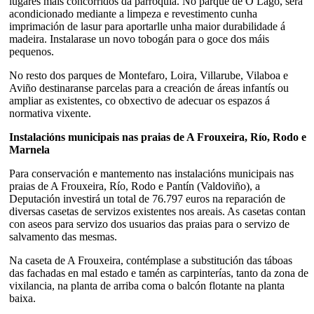
lugares máis concorridos da parroquia. No parque de O Lago, será
acondicionado mediante a limpeza e revestimento cunha
imprimación de lasur para aportarlle unha maior durabilidade á
madeira. Instalarase un novo tobogán para o goce dos máis
pequenos.
No resto dos parques de Montefaro, Loira, Villarube, Vilaboa e
Aviño destinaranse parcelas para a creación de áreas infantís ou
ampliar as existentes, co obxectivo de adecuar os espazos á
normativa vixente.
Instalacións municipais nas praias de A Frouxeira, Río, Rodo e
Marnela
Para conservación e mantemento nas instalacións municipais nas
praias de A Frouxeira, Río, Rodo e Pantín (Valdoviño), a
Deputación investirá un total de 76.797 euros na reparación de
diversas casetas de servizos existentes nos areais. As casetas contan
con aseos para servizo dos usuarios das praias para o servizo de
salvamento das mesmas.
Na caseta de A Frouxeira, contémplase a substitución das táboas
das fachadas en mal estado e tamén as carpinterías, tanto da zona de
vixilancia, na planta de arriba coma o balcón flotante na planta
baixa.