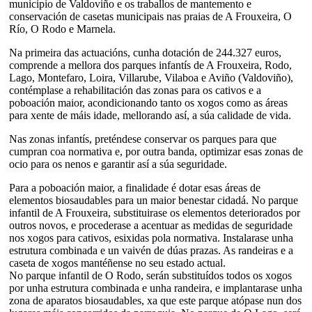
municipio de Valdoviño e os traballos de mantemento e
conservación de casetas municipais nas praias de A Frouxeira, O
Río, O Rodo e Marnela.
Na primeira das actuacións, cunha dotación de 244.327 euros,
comprende a mellora dos parques infantís de A Frouxeira, Rodo,
Lago, Montefaro, Loira, Villarube, Vilaboa e Aviño (Valdoviño),
contémplase a rehabilitación das zonas para os cativos e a
poboación maior, acondicionando tanto os xogos como as áreas
para xente de máis idade, mellorando así, a súa calidade de vida.
Nas zonas infantís, preténdese conservar os parques para que
cumpran coa normativa e, por outra banda, optimizar esas zonas de
ocio para os nenos e garantir así a súa seguridade.
Para a poboación maior, a finalidade é dotar esas áreas de
elementos biosaudables para un maior benestar cidadá. No parque
infantil de A Frouxeira, substituirase os elementos deteriorados por
outros novos, e procederase a acentuar as medidas de seguridade
nos xogos para cativos, esixidas pola normativa. Instalarase unha
estrutura combinada e un vaivén de dúas prazas. As randeiras e a
caseta de xogos mantéñense no seu estado actual.
No parque infantil de O Rodo, serán substituídos todos os xogos
por unha estrutura combinada e unha randeira, e implantarase unha
zona de aparatos biosaudables, xa que este parque atópase nun dos