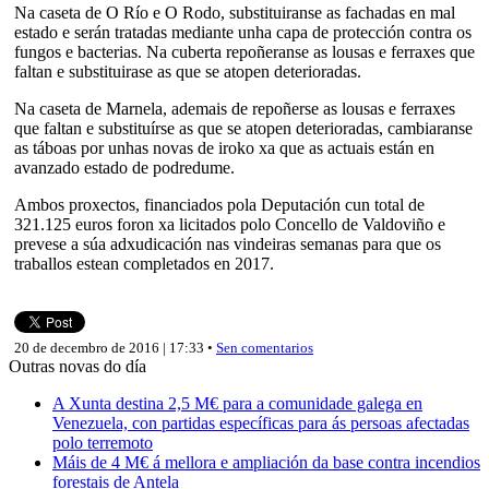
Na caseta de O Río e O Rodo, substituiranse as fachadas en mal
estado e serán tratadas mediante unha capa de protección contra os
fungos e bacterias. Na cuberta repoñeranse as lousas e ferraxes que
faltan e substituirase as que se atopen deterioradas.
Na caseta de Marnela, ademais de repoñerse as lousas e ferraxes
que faltan e substituírse as que se atopen deterioradas, cambiaranse
as táboas por unhas novas de iroko xa que as actuais están en
avanzado estado de podredume.
Ambos proxectos, financiados pola Deputación cun total de
321.125 euros foron xa licitados polo Concello de Valdoviño e
prevese a súa adxudicación nas vindeiras semanas para que os
traballos estean completados en 2017.
20 de decembro de 2016 | 17:33 •
Sen comentarios
Outras novas do día
A Xunta destina 2,5 M€ para a comunidade galega en
Venezuela, con partidas específicas para ás persoas afectadas
polo terremoto
Máis de 4 M€ á mellora e ampliación da base contra incendios
forestais de Antela