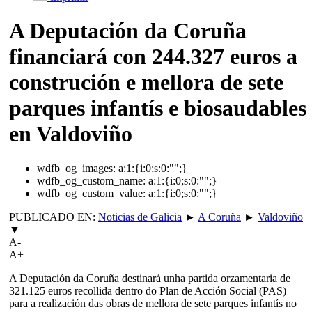
A Deputación da Coruña
financiará con 244.327 euros a
construción e mellora de sete
parques infantís e biosaudables
en Valdoviño
wdfb_og_images:
a:1:{i:0;s:0:"";}
wdfb_og_custom_name:
a:1:{i:0;s:0:"";}
wdfb_og_custom_value:
a:1:{i:0;s:0:"";}
PUBLICADO EN:
Noticias de Galicia
►
A Coruña
►
Valdoviño
▼
A-
A+
A Deputación da Coruña destinará unha partida orzamentaria de
321.125 euros recollida dentro do Plan de Acción Social (PAS)
para a realización das obras de mellora de sete parques infantís no