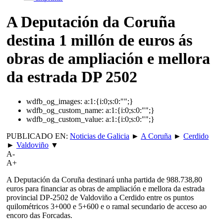
A Deputación da Coruña
destina 1 millón de euros ás
obras de ampliación e mellora
da estrada DP 2502
wdfb_og_images:
a:1:{i:0;s:0:"";}
wdfb_og_custom_name:
a:1:{i:0;s:0:"";}
wdfb_og_custom_value:
a:1:{i:0;s:0:"";}
PUBLICADO EN:
Noticias de Galicia
►
A Coruña
►
Cerdido
►
Valdoviño
▼
A-
A+
A Deputación da Coruña destinará unha partida de 988.738,80
euros para financiar as obras de ampliación e mellora da estrada
provincial DP-2502 de Valdoviño a Cerdido entre os puntos
quilométricos 3+000 e 5+600 e o ramal secundario de acceso ao
encoro das Forcadas.