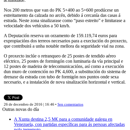
actualidade.
Nos 200 metros que van do PK 5+400 ao 5+600 prodúcese un
estreitamento da calzada no arcén, debido á cercanía das casas á
estrada. Neste zona sinalizarase como “paso estreito” e limitarase a
velocidade dos vehículos a 50 km/h.
A Deputación reserva un orzamento de 159.119,74 euros para
expropiacións dos terreos necesarios para a execiución do proxecto,
que contribuirá a unha notable mellora da seguridade vial na zona.
O proxecto inclúe o retranqueo de 25 postes de tendido aéreo
eléctrico, 25 postes de formingón con luminaria da vía principal e
12 postes de madeira de telecomunicacións, así como a execución
dun muro de contención no PK 4,600, a substitución do sistema de
drenaxe da estrada con tubo de formigón nos puntos onde sexa
necesario, e a instalación de nova sinalización horizontal e vertical.
26 de decembro de 2016 | 16:46 •
Sen comentarios
Outras novas do día
A Xunta destina 2,5 M€ para a comunidade galega en
Venezuela, con partidas específicas para ás persoas afectadas
polo terremoto