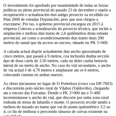
O investimento foi aprobado por unanimidade de todas as forzas
políticas no pleno provincial do pasado 23 de decembro e supón a
recuperación e actualización dun antigo proxecto xa recollido no
Plan 2000 de estradas Deputación, pero que non chegou a
executarse. Por iso, o goberno provincial encargou en 2015 á
empresa Cotecno a actualización do proxecto técnico, que inclúe a
ampliación e mellora dun tramo de 2,6 quilómetros desta estrada
provincial, así como o acondicionamento dun tramo duns 200
metros do ramal que da acceso ao encoro, situado no PK 5+600.
A calzada actual dispón actualmente dun ancho aproximado de
cinco metros, que pasará a 9 metros, coa inclusión dunha sección
tipo de dous carrís de 3,50 metros, cada un deles cunha beiravía
lateral de un metro de ancho. No caso do vial secundario, o ancho
de vía actual é de 4,70 metros e ampliarase ata os 6 metros,
colocando cunetas en ambas marxes.
As obras iniciaranse no lugar de O Portedoso (cruce coa DP-7603)
e discorrerán polo núcleo rural de Vilaboi (Valdoviño), chegando
ata o encoro das Forcadas. Dende o PK 3+000 ata o 5+400
incrementarase o ancho do vial, que discorre por unha zona rural
rodeada de terras de labardío e monte. O proxecto recolle tamén a
mellora do trazado no tramo que vai do punto quilométrico 3,5 ao
4, co fin de mellorar o percorrido sinuoso de curvas existente na