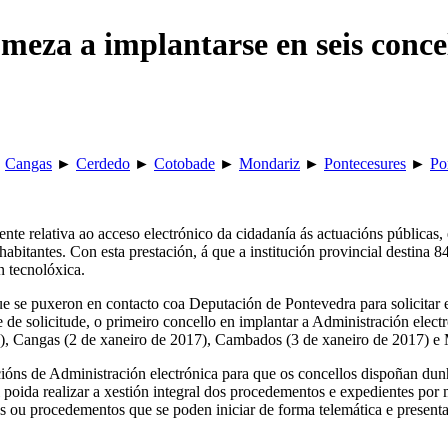
meza a implantarse en seis conce
►
Cangas
►
Cerdedo
►
Cotobade
►
Mondariz
►
Pontecesures
►
Po
te relativa ao acceso electrónico da cidadanía ás actuacións públicas, 
bitantes. Con esta prestación, á que a institución provincial destina 8
n tecnolóxica.
ue se puxeron en contacto coa Deputación de Pontevedra para solicitar 
de de solicitude, o primeiro concello en implantar a Administración ele
, Cangas (2 de xaneiro de 2017), Cambados (3 de xaneiro de 2017) e 
óns de Administración electrónica para que os concellos dispoñan dunha
 poida realizar a xestión integral dos procedementos e expedientes por 
tes ou procedementos que se poden iniciar de forma telemática e presenta