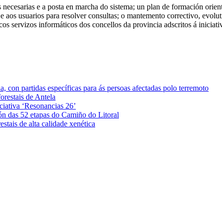
necesarias e a posta en marcha do sistema; un plan de formación orien
e aos usuarios para resolver consultas; o mantemento correctivo, evoluti
cos servizos informáticos dos concellos da provincia adscritos á iniciati
 con partidas específicas para ás persoas afectadas polo terremoto
orestais de Antela
iciativa ‘Resonancias 26’
ón das 52 etapas do Camiño do Litoral
stais de alta calidade xenética