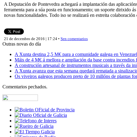
A Deputación de Pontevedra achegará a implantación das aplicacións 
ferramenta para a súa posta en funcionamento; un soporte dirixido ás 
novas funcionalidades. Todo iso se realizará en estreita colaboración 
21 de decembro de 2016 | 17:24 •
Sen comentarios
Outras novas do día
A Xunta destina 2,5 M€ para a comunidade galega en Venezuela,
Máis de 4 M€ á mellora e ampliación da base contra incendios f
A construción artesanal de instrumentos musicais a través da in
A Xunta avanza que esta semana quedará rematada a sinalizaci
Os viveiros galegos producen preto de 10 millóns de plantas fore
Comentarios pechados.