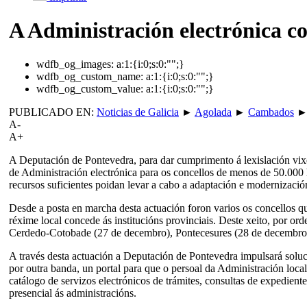
A Administración electrónica co
wdfb_og_images:
a:1:{i:0;s:0:"";}
wdfb_og_custom_name:
a:1:{i:0;s:0:"";}
wdfb_og_custom_value:
a:1:{i:0;s:0:"";}
PUBLICADO EN:
Noticias de Galicia
►
Agolada
►
Cambados
A-
A+
A Deputación de Pontevedra, para dar cumprimento á lexislación vixen
de Administración electrónica para os concellos de menos de 50.000 ha
recursos suficientes poidan levar a cabo a adaptación e modernizació
Desde a posta en marcha desta actuación foron varios os concellos q
réxime local concede ás institucións provinciais. Deste xeito, por or
Cerdedo-Cotobade (27 de decembro), Pontecesures (28 de decembro)
A través desta actuación a Deputación de Pontevedra impulsará soluci
por outra banda, un portal para que o persoal da Administración local
catálogo de servizos electrónicos de trámites, consultas de expedien
presencial ás administracións.