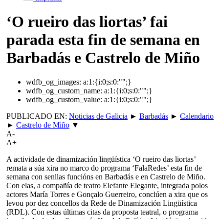
‘O rueiro das liortas’ fai
parada esta fin de semana en
Barbadás e Castrelo de Miño
wdfb_og_images:
a:1:{i:0;s:0:"";}
wdfb_og_custom_name:
a:1:{i:0;s:0:"";}
wdfb_og_custom_value:
a:1:{i:0;s:0:"";}
PUBLICADO EN:
Noticias de Galicia
►
Barbadás
►
Calendario
►
Castrelo de Miño
▼
A-
A+
A actividade de dinamización lingüística ‘O rueiro das liortas’
remata a súa xira no marco do programa ‘FalaRedes’ esta fin de
semana con senllas funcións en Barbadás e en Castrelo de Miño.
Con elas, a compañía de teatro Elefante Elegante, integrada polos
actores María Torres e Gonçalo Guerreiro, conclúen a xira que os
levou por dez concellos da Rede de Dinamización Lingüística
(RDL). Con estas últimas citas da proposta teatral, o programa