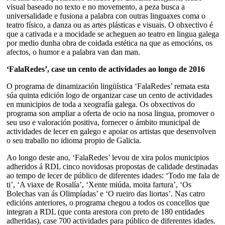
visual baseado no texto e no movemento, a peza busca a
universalidade e fusiona a palabra con outras linguaxes coma o
teatro físico, a danza ou as artes plásticas e visuais. O obxectivo é
que a cativada e a mocidade se acheguen ao teatro en lingua galega
por medio dunha obra de coidada estética na que as emocións, os
afectos, o humor e a palabra van dan man.
‘FalaRedes’, case un cento de actividades ao longo de 2016
O programa de dinamización lingüística ‘FalaRedes’ remata esta
súa quinta edición logo de organizar case un cento de actividades
en municipios de toda a xeografía galega. Os obxectivos do
programa son ampliar a oferta de ocio na nosa lingua, promover o
seu uso e valoración positiva, fornecer o ámbito municipal de
actividades de lecer en galego e apoiar os artistas que desenvolven
o seu traballo no idioma propio de Galicia.
Ao longo deste ano, ‘FalaRedes’ levou de xira polos municipios
adheridos á RDL cinco novidosas propostas de calidade destinadas
ao tempo de lecer de público de diferentes idades: ‘Todo me fala de
ti’, ‘A viaxe de Rosalía’, ‘Xente miúda, moita fartura’, ‘Os
Bolechas van ás Olimpíadas’ e ‘O rueiro das liortas’. Nas catro
edicións anteriores, o programa chegou a todos os concellos que
integran a RDL (que conta arestora con preto de 180 entidades
adheridas), case 700 actividades para público de diferentes idades.