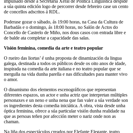
impulsado desde a Secretaría Xeral de Política Lingüística despide
a súa quinta edición logo de percorrer desde febreiro case un cento
de concellos adscritos á RDL.
Poderase gozar o sábado, ás 19:00 horas, na Casa da Cultura de
Barbadás e o domingo, ás 18:00 horas, no Salón de Actos do
Concello de Castrelo de Miño, nos dous casos con entrada libre e
de balde ata completar a capacidade das salas.
Visión feminina, comedia da arte e teatro popular
O rueiro das liortas’ é unha proposta de dinamización da lingua
galega, destinada a todos os públicos desde os oito anos de idade,
inspirada na comedia da arte italiana e no teatro popular que se
mergulla na vida dunha parella e nas dificultades para manter vivo
o amor.
O dinamismo dos elementos escenográficos que representan
diferentes espazos, un actor e unha actriz que interpretan múltiples
personaxes e un neno e unha nena que fan valer a súa verdade son
os ingredientes desta comedia iniciática. A obra, vista desde unha
óptica feminina, ofrece a súa particular visión dunha realidade na
que as persoas teñen por afección meter o nariz onde non as
chaman.
Na liña dos espectáculos creados por Elefante Elegante, teatro