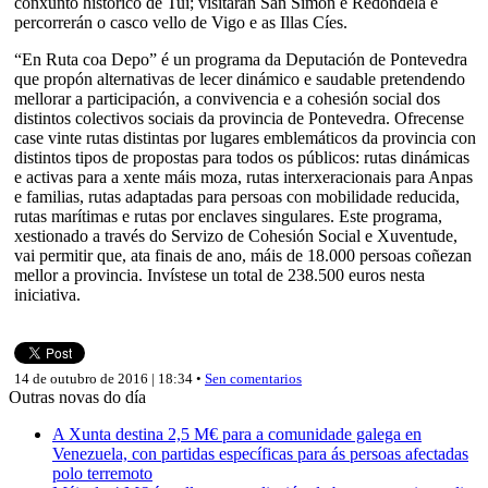
conxunto histórico de Tui; visitarán San Simón e Redondela e
percorrerán o casco vello de Vigo e as Illas Cíes.
“En Ruta coa Depo” é un programa da Deputación de Pontevedra
que propón alternativas de lecer dinámico e saudable pretendendo
mellorar a participación, a convivencia e a cohesión social dos
distintos colectivos sociais da provincia de Pontevedra. Ofrecense
case vinte rutas distintas por lugares emblemáticos da provincia con
distintos tipos de propostas para todos os públicos: rutas dinámicas
e activas para a xente máis moza, rutas interxeracionais para Anpas
e familias, rutas adaptadas para persoas con mobilidade reducida,
rutas marítimas e rutas por enclaves singulares. Este programa,
xestionado a través do Servizo de Cohesión Social e Xuventude,
vai permitir que, ata finais de ano, máis de 18.000 persoas coñezan
mellor a provincia. Invístese un total de 238.500 euros nesta
iniciativa.
14 de outubro de 2016 | 18:34 •
Sen comentarios
Outras novas do día
A Xunta destina 2,5 M€ para a comunidade galega en
Venezuela, con partidas específicas para ás persoas afectadas
polo terremoto