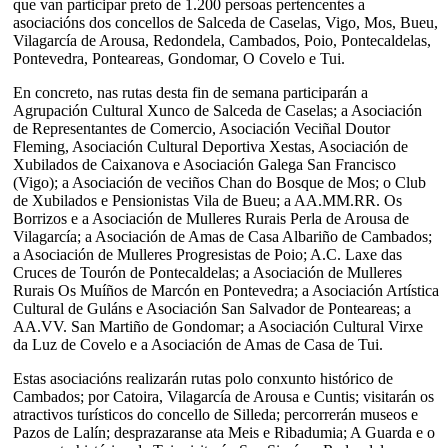
que van participar preto de 1.200 persoas pertencentes a
asociacións dos concellos de Salceda de Caselas, Vigo, Mos, Bueu,
Vilagarcía de Arousa, Redondela, Cambados, Poio, Pontecaldelas,
Pontevedra, Ponteareas, Gondomar, O Covelo e Tui.
En concreto, nas rutas desta fin de semana participarán a
Agrupación Cultural Xunco de Salceda de Caselas; a Asociación
de Representantes de Comercio, Asociación Veciñal Doutor
Fleming, Asociación Cultural Deportiva Xestas, Asociación de
Xubilados de Caixanova e Asociación Galega San Francisco
(Vigo); a Asociación de veciños Chan do Bosque de Mos; o Club
de Xubilados e Pensionistas Vila de Bueu; a AA.MM.RR. Os
Borrizos e a Asociación de Mulleres Rurais Perla de Arousa de
Vilagarcía; a Asociación de Amas de Casa Albariño de Cambados;
a Asociación de Mulleres Progresistas de Poio; A.C. Laxe das
Cruces de Tourón de Pontecaldelas; a Asociación de Mulleres
Rurais Os Muíños de Marcón en Pontevedra; a Asociación Artística
Cultural de Guláns e Asociación San Salvador de Ponteareas; a
AA.VV. San Martiño de Gondomar; a Asociación Cultural Virxe
da Luz de Covelo e a Asociación de Amas de Casa de Tui.
Estas asociacións realizarán rutas polo conxunto histórico de
Cambados; por Catoira, Vilagarcía de Arousa e Cuntis; visitarán os
atractivos turísticos do concello de Silleda; percorrerán museos e
Pazos de Lalín; desprazaranse ata Meis e Ribadumia; A Guarda e o