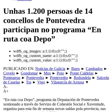
Unhas 1.200 persoas de 14
concellos de Pontevedra
participan no programa “En
ruta coa Depo”
wdfb_og_images:
a:1:{i:0;s:0:"";}
wdfb_og_custom_name:
a:1:{i:0;s:0:"";}
wdfb_og_custom_value:
a:1:{i:0;s:0:"";}
PUBLICADO EN:
Noticias de Galicia
►
Bueu
►
Cambados
►
Covelo
►
Gondomar
►
Mos
►
Poio
►
Ponte Caldelas
►
Ponteareas
►
Pontevedra
►
Pontevedra
►
Redondela
►
Salceda
de Caselas
►
Tui
►
Vigo
►
Vilagarcía de Arousa
▼
A-
A+
“En ruta coa Depo”, programa da Deputación de Pontevedra
xestionado a través do Servizo de Cohesión Social e Xuventude,
organiza para esta fin de semana novas saídas pola provincia, nas