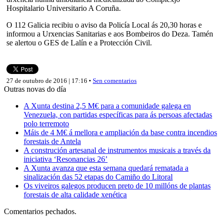
Hospitalario Universitario A Coruña.
O 112 Galicia recibiu o aviso da Policía Local ás 20,30 horas e
informou a Urxencias Sanitarias e aos Bombeiros do Deza. Tamén
se alertou o GES de Lalín e a Protección Civil.
27 de outubro de 2016 | 17:16 •
Sen comentarios
Outras novas do día
A Xunta destina 2,5 M€ para a comunidade galega en
Venezuela, con partidas específicas para ás persoas afectadas
polo terremoto
Máis de 4 M€ á mellora e ampliación da base contra incendios
forestais de Antela
A construción artesanal de instrumentos musicais a través da
iniciativa ‘Resonancias 26’
A Xunta avanza que esta semana quedará rematada a
sinalización das 52 etapas do Camiño do Litoral
Os viveiros galegos producen preto de 10 millóns de plantas
forestais de alta calidade xenética
Comentarios pechados.