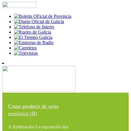
Como producir de xeito
ecolóxico (II)
A fertilización é a reposición dos