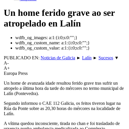
Un home ferido grave ao ser
atropelado en Lalín
wdfb_og_images:
a:1:{i:0;s:0:"";}
wdfb_og_custom_name:
a:1:{i:0;s:0:"";}
wdfb_og_custom_value:
a:1:{i:0;s:0:"";}
PUBLICADO EN:
Noticias de Galicia
►
Lalín
►
Sucesos
▼
A-
A+
Europa Press
Un home de avanzada idade resultou ferido grave tras sufrir un
atropelo a última hora da tarde do mércores no termo municipal de
Lalín (Pontevedra).
Segundo informou o CAE 112 Galicia, os feitos tiveron lugar na
Rúa da Ponte sobre as 20,30 horas do mércores na localidade de
Lalín.
A vítima quedou inconsciente, tirada no chan e foi trasladado de
urxencia nunha ambulancia medicalizada ao Complexjo