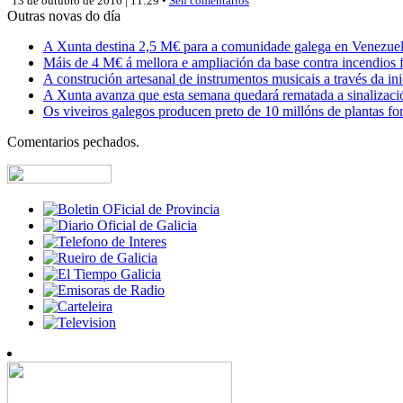
13 de outubro de 2016 | 11:29 •
Sen comentarios
Outras novas do día
A Xunta destina 2,5 M€ para a comunidade galega en Venezuela,
Máis de 4 M€ á mellora e ampliación da base contra incendios f
A construción artesanal de instrumentos musicais a través da in
A Xunta avanza que esta semana quedará rematada a sinalizaci
Os viveiros galegos producen preto de 10 millóns de plantas fore
Comentarios pechados.