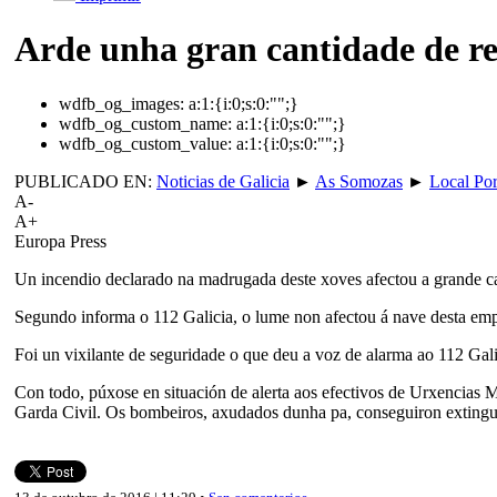
Arde unha gran cantidade de r
wdfb_og_images:
a:1:{i:0;s:0:"";}
wdfb_og_custom_name:
a:1:{i:0;s:0:"";}
wdfb_og_custom_value:
a:1:{i:0;s:0:"";}
PUBLICADO EN:
Noticias de Galicia
►
As Somozas
►
Local Por
A-
A+
Europa Press
Un incendio declarado na madrugada deste xoves afectou a grande c
Segundo informa o 112 Galicia, o lume non afectou á nave desta empre
Foi un vixilante de seguridade o que deu a voz de alarma ao 112 Gal
Con todo, púxose en situación de alerta aos efectivos de Urxencias
Garda Civil. Os bombeiros, axudados dunha pa, conseguiron extingui