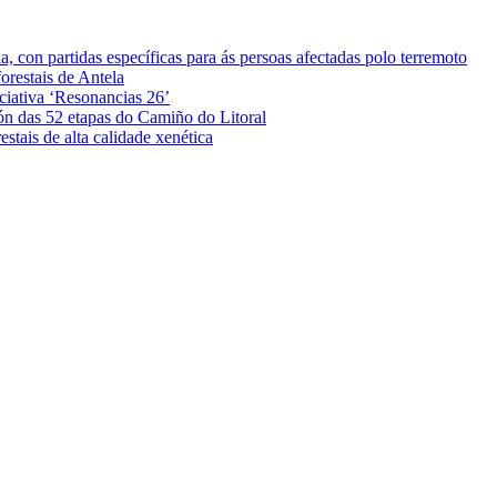
 con partidas específicas para ás persoas afectadas polo terremoto
orestais de Antela
iciativa ‘Resonancias 26’
ón das 52 etapas do Camiño do Litoral
stais de alta calidade xenética