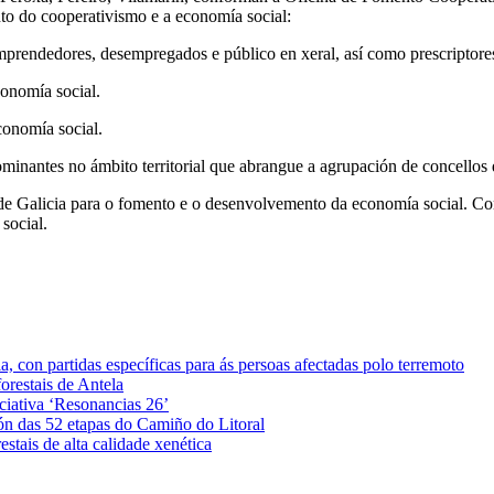
nto do cooperativismo e a economía social:
mprendedores, desempregados e público en xeral, así como prescriptores
onomía social.
conomía social.
 predominantes no ámbito territorial que abrangue a agrupación de
 Galicia para o fomento e o desenvolvemento da economía social. Con
social.
 con partidas específicas para ás persoas afectadas polo terremoto
orestais de Antela
iciativa ‘Resonancias 26’
ón das 52 etapas do Camiño do Litoral
stais de alta calidade xenética