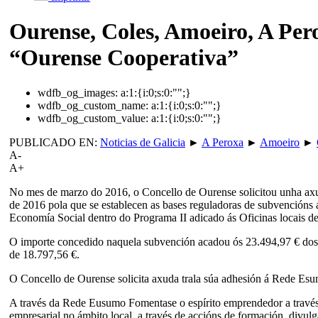
Ourense, Coles, Amoeiro, A Per
“Ourense Cooperativa”
wdfb_og_images:
a:1:{i:0;s:0:"";}
wdfb_og_custom_name:
a:1:{i:0;s:0:"";}
wdfb_og_custom_value:
a:1:{i:0;s:0:"";}
PUBLICADO EN:
Noticias de Galicia
►
A Peroxa
►
Amoeiro
►
A-
A+
No mes de marzo do 2016, o Concello de Ourense solicitou unha axud
de 2016 pola que se establecen as bases reguladoras de subvencións 
Economía Social dentro do Programa II adicado ás Oficinas locais de
O importe concedido naquela subvención acadou ós 23.494,97 € dos q
de 18.797,56 €.
O Concello de Ourense solicita axuda trala súa adhesión á Rede Esu
A través da Rede Eusumo Fomentase o espírito emprendedor a través 
empresarial no ámbito local, a través de accións de formación, divu