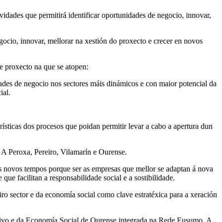
que permitirá identificar oportunidades de negocio, innovar,
io, innovar, mellorar na xestión do proxecto e crecer en novos
de proxecto na que se atopen:
ades de negocio nos sectores máis dinámicos e con maior potencial da
ial.
ísticas dos procesos que poidan permitir levar a cabo a apertura dun
 Peroxa, Pereiro, Vilamarín e Ourense.
s novos tempos porque ser as empresas que mellor se adaptan á nova
 que facilitan a responsabilidade social e a sostibilidade.
o sector e da economía social como clave estratéxica para a xeración
tivo e da Economía Social de Ourense integrada na Rede Eusumo. A