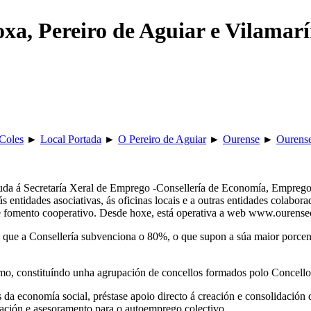
oxa, Pereiro de Aguiar e Vilama
Coles
►
Local Portada
►
O Pereiro de Aguiar
►
Ourense
►
Ourens
a á Secretaría Xeral de Emprego -Consellería de Economía, Emprego e 
ás entidades asociativas, ás oficinas locais e a outras entidades cola
 fomento cooperativo. Desde hoxe, está operativa a web www.ourensecoo
ue a Consellería subvenciona o 80%, o que supon a súa maior porcenta
mo, constituíndo unha agrupación de concellos formados polo Concello
da economía social, préstase apoio directo á creación e consolidació
lgación e asesoramento para o autoemprego colectivo.