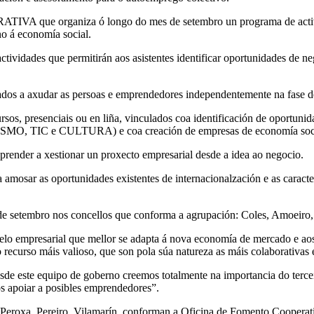
rganiza ó longo do mes de setembro un programa de actividades 
no á economía social.
es que permitirán aos asistentes identificar oportunidades de negoc
ocados a axudar as persoas e emprendedores independentemente na fase 
s, presenciais ou en liña, vinculados coa identificación de oportunid
MO, TIC e CULTURA) e coa creación de empresas de economía soc
prender a xestionar un proxecto empresarial desde a idea ao negocio.
mosar as oportunidades existentes de internacionalzación e as caracter
embro nos concellos que conforma a agrupación: Coles, Amoeiro, A
elo empresarial que mellor se adapta á nova economía de mercado e ao
o recurso máis valioso, que son pola súa natureza as máis colaborativas e
e este equipo de goberno creemos totalmente na importancia do terceir
os apoiar a posibles emprendedores”.
 Peroxa, Pereiro, Vilamarín, conforman a Oficina de Fomento Coopera