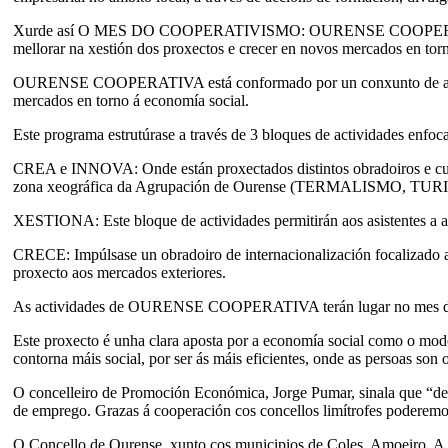
Xurde así O MES DO COOPERATIVISMO: OURENSE COOPERATIVA que o
mellorar na xestión dos proxectos e crecer en novos mercados en tor
OURENSE COOPERATIVA está conformado por un conxunto de actividad
mercados en torno á economía social.
Este programa estrutúrase a través de 3 bloques de actividades enf
CREA e INNOVA: Onde están proxectados distintos obradoiros e curso
zona xeográfica da Agrupación de Ourense (TERMALISMO, TURIS
XESTIONA: Este bloque de actividades permitirán aos asistentes a a
CRECE: Impúlsase un obradoiro de internacionalización focalizado a a
proxecto aos mercados exteriores.
As actividades de OURENSE COOPERATIVA terán lugar no mes de set
Este proxecto é unha clara aposta por a economía social como o mod
contorna máis social, por ser ás máis eficientes, onde as persoas son 
O concelleiro de Promoción Económica, Jorge Pumar, sinala que “desd
de emprego. Grazas á cooperación cos concellos limítrofes poderem
O Concello de Ourense, xunto cos municipios de Coles, Amoeiro, A