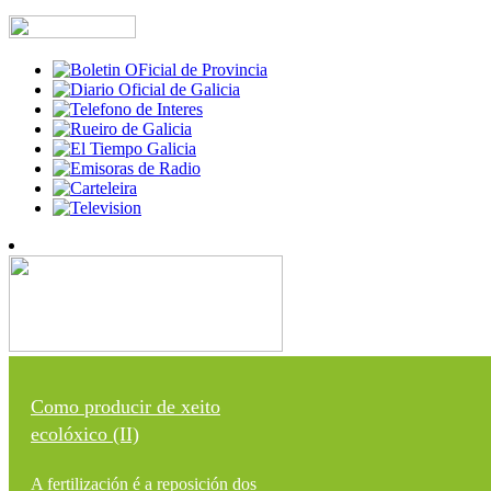
Como producir de xeito
ecolóxico (II)
A fertilización é a reposición dos