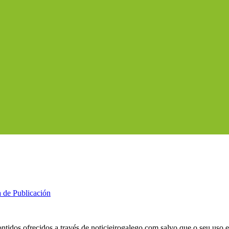
a de Publicación
ntidos ofrecidos a través de noticieirogalego.com salvo que o seu uso