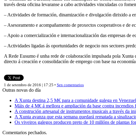
través desta oficina levaranse a cabo actividades vinculadas co fome
– Actividades de formación, dinamización e divulgación dirixido a e
– Asesoramento e acompañamento de proxectos cooperativos e de ec
– Apoio a comercialización e internacionalización das empresas de e
– Actividades ligadas ás oportunidades de negocio nos sectores
A Rede Eusumo é unha rede de colaboración impulsada pola Xunta de
directo á creación e consolidación de emprego con base na economía 
1 de setembro de 2016 | 17:25 •
Sen comentarios
Outras novas do día
A Xunta destina 2,5 M€ para a comunidade galega en Venezuela,
Máis de 4 M€ á mellora e ampliación da base contra incendios f
A construción artesanal de instrumentos musicais a través da in
A Xunta avanza que esta semana quedará rematada a sinalizaci
Os viveiros galegos producen preto de 10 millóns de plantas fore
Comentarios pechados.