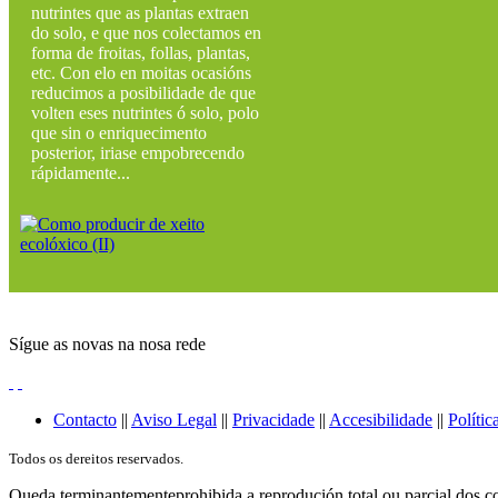
nutrintes que as plantas extraen
do solo, e que nos colectamos en
forma de froitas, follas, plantas,
etc. Con elo en moitas ocasións
reducimos a posibilidade de que
volten eses nutrintes ó solo, polo
que sin o enriquecimento
posterior, iriase empobrecendo
rápidamente...
Sígue as novas na nosa rede
Contacto
||
Aviso Legal
||
Privacidade
||
Accesibilidade
||
Polític
Todos os dereitos reservados.
Queda terminantementeprohibida a reprodución total ou parcial dos co