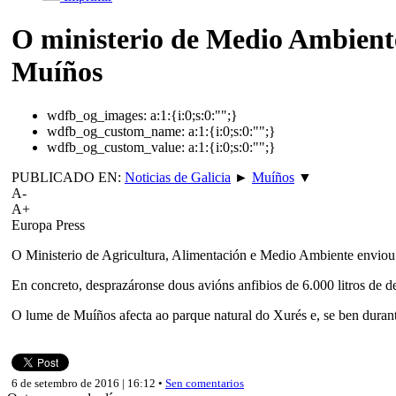
O ministerio de Medio Ambiente
Muíños
wdfb_og_images:
a:1:{i:0;s:0:"";}
wdfb_og_custom_name:
a:1:{i:0;s:0:"";}
wdfb_og_custom_value:
a:1:{i:0;s:0:"";}
PUBLICADO EN:
Noticias de Galicia
►
Muíños
▼
A-
A+
Europa Press
O Ministerio de Agricultura, Alimentación e Medio Ambiente enviou m
En concreto, desprazáronse dous avións anfibios de 6.000 litros de d
O lume de Muíños afecta ao parque natural do Xurés e, se ben durant
6 de setembro de 2016 | 16:12 •
Sen comentarios