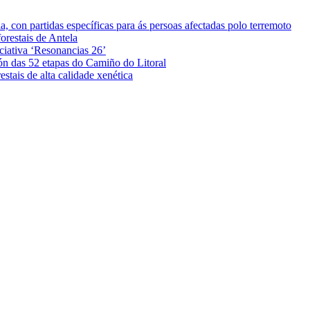
 con partidas específicas para ás persoas afectadas polo terremoto
orestais de Antela
iciativa ‘Resonancias 26’
ón das 52 etapas do Camiño do Litoral
stais de alta calidade xenética