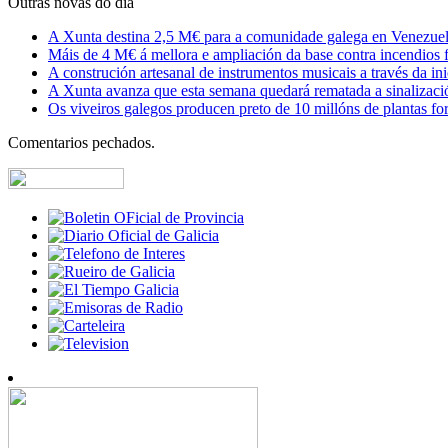
Outras novas do día
A Xunta destina 2,5 M€ para a comunidade galega en Venezuela,
Máis de 4 M€ á mellora e ampliación da base contra incendios f
A construción artesanal de instrumentos musicais a través da in
A Xunta avanza que esta semana quedará rematada a sinalizaci
Os viveiros galegos producen preto de 10 millóns de plantas fore
Comentarios pechados.