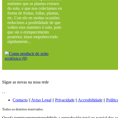
nutrintes que as plantas extraen
do solo, e que nos colectamos en
forma de froitas, follas, plantas,
etc. Con elo en moitas ocasións
reducimos a posibilidade de que
volten eses nutrintes ó solo, polo
que sin o enriquecimento
posterior, iriase empobrecendo
rápidamente...
Sígue as novas na nosa rede
Contacto
||
Aviso Legal
||
Privacidade
||
Accesibilidade
||
Polític
Todos os dereitos reservados.
Queda terminantementeprohibida a reprodución total ou parcial dos co