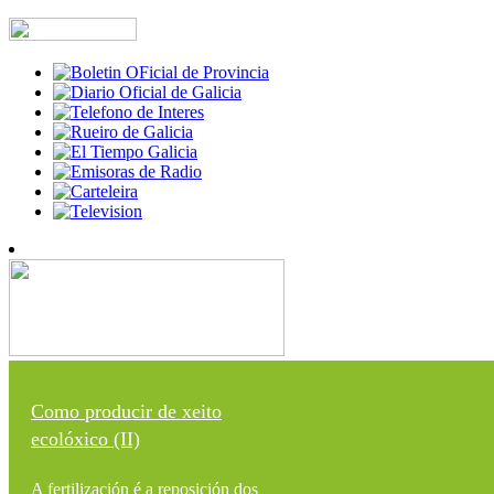
Como producir de xeito
ecolóxico (II)
A fertilización é a reposición dos