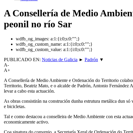
A Consellería de Medio Ambient
peonil no río Sar
wdfb_og_images:
a:1:{i:0;s:0:"";}
wdfb_og_custom_name:
a:1:{i:0;s:0:"";}
wdfb_og_custom_value:
a:1:{i:0;s:0:"";}
PUBLICADO EN:
Noticias de Galicia
►
Padrón
▼
A-
A+
A Consellería de Medio Ambiente e Ordenación do Territorio colabor
Territorio, Beatriz Mato, e o alcalde de Padrón, Antonio Fernández 
levar a cabo esta actuación.
As obras consistirán na construción dunha estrutura metálica dun só 
e bicicletas.
Tal e como destacou a conselleira de Medio Ambiente con esta actuac
economicamente activo.
Coa sinatura do convenio, a Secretaría Xeral de Ordenación do Territ