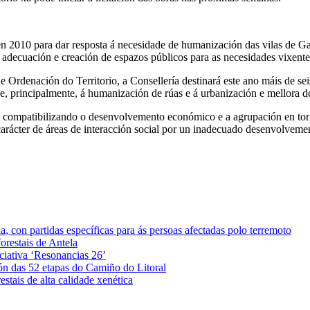
010 para dar resposta á necesidade de humanización das vilas de Gali
adecuación e creación de espazos públicos para as necesidades vixente
Ordenación do Territorio, a Consellería destinará este ano máis de sei
se, principalmente, á humanización de rúas e á urbanización e mellora d
 compatibilizando o desenvolvemento económico e a agrupación en torno
carácter de áreas de interacción social por un inadecuado desenvolveme
 con partidas específicas para ás persoas afectadas polo terremoto
orestais de Antela
iciativa ‘Resonancias 26’
ón das 52 etapas do Camiño do Litoral
stais de alta calidade xenética