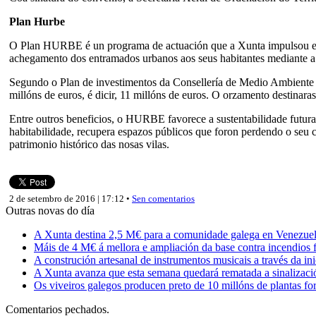
Plan Hurbe
O Plan HURBE é un programa de actuación que a Xunta impulsou en 2
achegamento dos entramados urbanos aos seus habitantes mediante a 
Segundo o Plan de investimentos da Consellería de Medio Ambiente e 
millóns de euros, é dicir, 11 millóns de euros. O orzamento destinara
Entre outros beneficios, o HURBE favorece a sustentabilidade futura
habitabilidade, recupera espazos públicos que foron perdendo o seu 
patrimonio histórico das nosas vilas.
2 de setembro de 2016 | 17:12 •
Sen comentarios
Outras novas do día
A Xunta destina 2,5 M€ para a comunidade galega en Venezuela,
Máis de 4 M€ á mellora e ampliación da base contra incendios f
A construción artesanal de instrumentos musicais a través da in
A Xunta avanza que esta semana quedará rematada a sinalizaci
Os viveiros galegos producen preto de 10 millóns de plantas fore
Comentarios pechados.