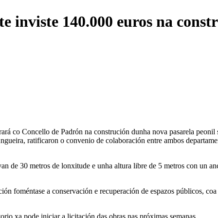
e inviste 140.000 euros na const
ará co Concello de Padrón na construción dunha nova pasarela peonil 
Angueira, ratificaron o convenio de colaboración entre ambos departame
van de 30 metros de lonxitude e unha altura libre de 5 metros con un an
ión foméntase a conservación e recuperación de espazos públicos, coa f
orio xa pode iniciar a licitación das obras nas próximas semanas.