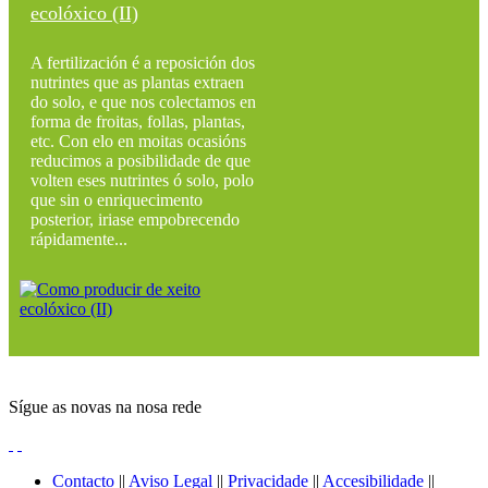
ecolóxico (II)
A fertilización é a reposición dos
nutrintes que as plantas extraen
do solo, e que nos colectamos en
forma de froitas, follas, plantas,
etc. Con elo en moitas ocasións
reducimos a posibilidade de que
volten eses nutrintes ó solo, polo
que sin o enriquecimento
posterior, iriase empobrecendo
rápidamente...
Sígue as novas na nosa rede
Contacto
||
Aviso Legal
||
Privacidade
||
Accesibilidade
||