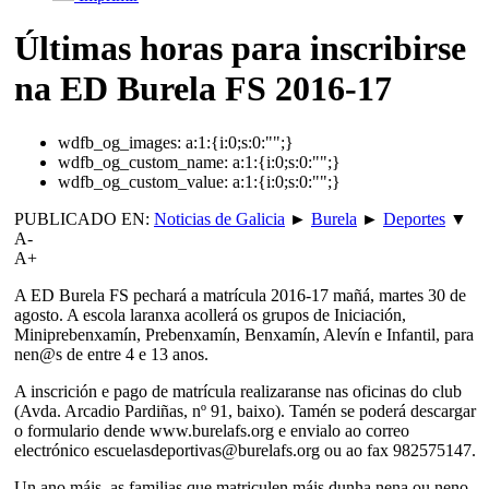
Últimas horas para inscribirse
na ED Burela FS 2016-17
wdfb_og_images:
a:1:{i:0;s:0:"";}
wdfb_og_custom_name:
a:1:{i:0;s:0:"";}
wdfb_og_custom_value:
a:1:{i:0;s:0:"";}
PUBLICADO EN:
Noticias de Galicia
►
Burela
►
Deportes
▼
A-
A+
A ED Burela FS pechará a matrícula 2016-17 mañá, martes 30 de
agosto. A escola laranxa acollerá os grupos de Iniciación,
Miniprebenxamín, Prebenxamín, Benxamín, Alevín e Infantil, para
nen@s de entre 4 e 13 anos.
A inscrición e pago de matrícula realizaranse nas oficinas do club
(Avda. Arcadio Pardiñas, nº 91, baixo). Tamén se poderá descargar
o formulario dende www.burelafs.org e envialo ao correo
electrónico escuelasdeportivas@burelafs.org ou ao fax 982575147.
Un ano máis, as familias que matriculen máis dunha nena ou neno