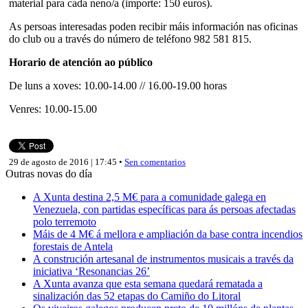
material para cada neno/a (importe: 150 euros).
As persoas interesadas poden recibir máis información nas oficinas
do club ou a través do número de teléfono 982 581 815.
Horario de atención ao público
De luns a xoves: 10.00-14.00 // 16.00-19.00 horas
Venres: 10.00-15.00
29 de agosto de 2016 | 17:45 •
Sen comentarios
Outras novas do día
A Xunta destina 2,5 M€ para a comunidade galega en
Venezuela, con partidas específicas para ás persoas afectadas
polo terremoto
Máis de 4 M€ á mellora e ampliación da base contra incendios
forestais de Antela
A construción artesanal de instrumentos musicais a través da
iniciativa ‘Resonancias 26’
A Xunta avanza que esta semana quedará rematada a
sinalización das 52 etapas do Camiño do Litoral