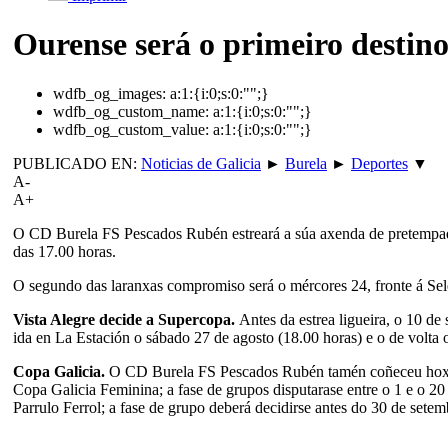
Ourense será o primeiro destin
wdfb_og_images:
a:1:{i:0;s:0:"";}
wdfb_og_custom_name:
a:1:{i:0;s:0:"";}
wdfb_og_custom_value:
a:1:{i:0;s:0:"";}
PUBLICADO EN:
Noticias de Galicia
►
Burela
►
Deportes
▼
A-
A+
O CD Burela FS Pescados Rubén estreará a súa axenda de pretempada s
das 17.00 horas.
O segundo das laranxas compromiso será o mércores 24, fronte á Sel
Vista Alegre decide a Supercopa.
Antes da estrea ligueira, o 10 d
ida en La Estación o sábado 27 de agosto (18.00 horas) e o de volta 
Copa Galicia.
O CD Burela FS Pescados Rubén tamén coñeceu hoxe o
Copa Galicia Feminina; a fase de grupos disputarase entre o 1 e o 2
Parrulo Ferrol; a fase de grupo deberá decidirse antes do 30 de sete