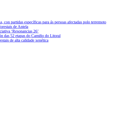
 con partidas específicas para ás persoas afectadas polo terremoto
orestais de Antela
iciativa ‘Resonancias 26’
ón das 52 etapas do Camiño do Litoral
stais de alta calidade xenética