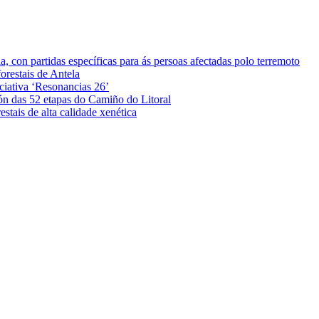
 con partidas específicas para ás persoas afectadas polo terremoto
orestais de Antela
iciativa ‘Resonancias 26’
ón das 52 etapas do Camiño do Litoral
stais de alta calidade xenética