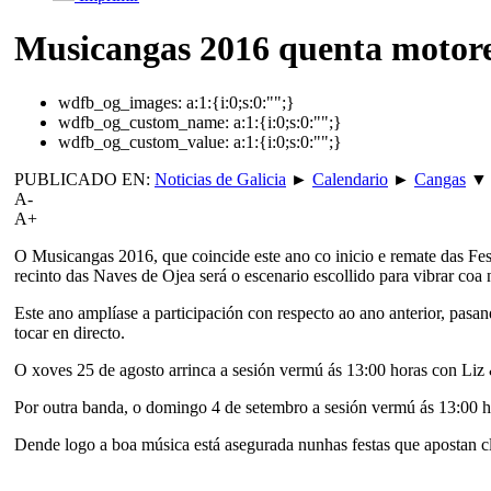
Musicangas 2016 quenta motor
wdfb_og_images:
a:1:{i:0;s:0:"";}
wdfb_og_custom_name:
a:1:{i:0;s:0:"";}
wdfb_og_custom_value:
a:1:{i:0;s:0:"";}
PUBLICADO EN:
Noticias de Galicia
►
Calendario
►
Cangas
▼
A-
A+
O Musicangas 2016, que coincide este ano co inicio e remate das Fes
recinto das Naves de Ojea será o escenario escollido para vibrar coa
Este ano amplíase a participación con respecto ao ano anterior, pas
tocar en directo.
O xoves 25 de agosto arrinca a sesión vermú ás 13:00 horas con Li
Por outra banda, o domingo 4 de setembro a sesión vermú ás 13:00 h
Dende logo a boa música está asegurada nunhas festas que apostan c