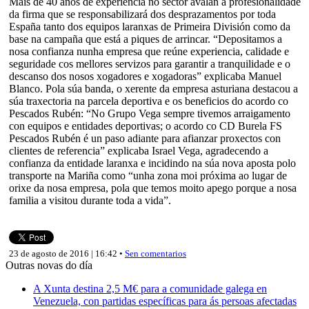
Máis de 40 anos de experiencia no sector avalan a profesionalidade
da firma que se responsabilizará dos desprazamentos por toda
España tanto dos equipos laranxas de Primeira División como da
base na campaña que está a piques de arrincar. “Depositamos a
nosa confianza nunha empresa que reúne experiencia, calidade e
seguridade cos mellores servizos para garantir a tranquilidade e o
descanso dos nosos xogadores e xogadoras” explicaba Manuel
Blanco. Pola súa banda, o xerente da empresa asturiana destacou a
súa traxectoria na parcela deportiva e os beneficios do acordo co
Pescados Rubén: “No Grupo Vega sempre tivemos arraigamento
con equipos e entidades deportivas; o acordo co CD Burela FS
Pescados Rubén é un paso adiante para afianzar proxectos con
clientes de referencia” explicaba Israel Vega, agradecendo a
confianza da entidade laranxa e incidindo na súa nova aposta polo
transporte na Mariña como “unha zona moi próxima ao lugar de
orixe da nosa empresa, pola que temos moito apego porque a nosa
familia a visitou durante toda a vida”.
23 de agosto de 2016 | 16:42 •
Sen comentarios
Outras novas do día
A Xunta destina 2,5 M€ para a comunidade galega en
Venezuela, con partidas específicas para ás persoas afectadas