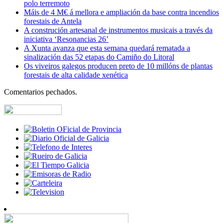
polo terremoto
Máis de 4 M€ á mellora e ampliación da base contra incendios
forestais de Antela
A construción artesanal de instrumentos musicais a través da
iniciativa ‘Resonancias 26’
A Xunta avanza que esta semana quedará rematada a
sinalización das 52 etapas do Camiño do Litoral
Os viveiros galegos producen preto de 10 millóns de plantas
forestais de alta calidade xenética
Comentarios pechados.