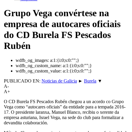
Grupo Vega convértese na
empresa de autocares oficiais
do CD Burela FS Pescados
Rubén
wdfb_og_images:
a:1:{i:0;s:0:"";}
wdfb_og_custom_name:
a:1:{i:0;s:0:"";}
wdfb_og_custom_value:
a:1:{i:0;s:0:"";}
PUBLICADO EN:
Noticias de Galicia
►
Burela
▼
A-
A+
O CD Burela FS Pescados Rubén chegou a un acordo co Grupo
Vega como “autocares oficiais” da entidade para a tempada 2016-
17. O presidente laranxa, Manuel Blanco, recibiu o xerente da
empresa asturiana, Israel Vega, na sede do club para formalizar a
devandita colaboración.