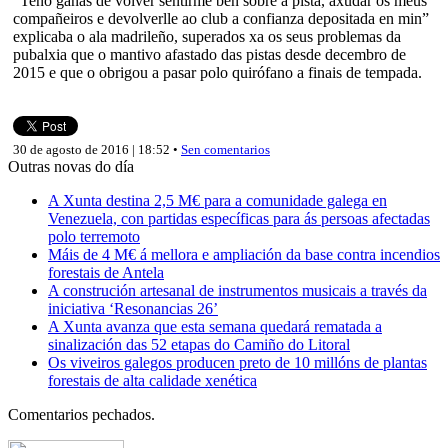
“Teño ganas de volver sentirme ben sobre a pista, axudar os meus
compañeiros e devolverlle ao club a confianza depositada en min”
explicaba o ala madrileño, superados xa os seus problemas da
pubalxia que o mantivo afastado das pistas desde decembro de
2015 e que o obrigou a pasar polo quirófano a finais de tempada.
30 de agosto de 2016 | 18:52 •
Sen comentarios
Outras novas do día
A Xunta destina 2,5 M€ para a comunidade galega en
Venezuela, con partidas específicas para ás persoas afectadas
polo terremoto
Máis de 4 M€ á mellora e ampliación da base contra incendios
forestais de Antela
A construción artesanal de instrumentos musicais a través da
iniciativa ‘Resonancias 26’
A Xunta avanza que esta semana quedará rematada a
sinalización das 52 etapas do Camiño do Litoral
Os viveiros galegos producen preto de 10 millóns de plantas
forestais de alta calidade xenética
Comentarios pechados.