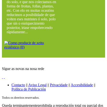
do solo, e que nos colectamos en
forma de froitas, follas, plantas,
etc. Con elo en moitas ocasións
reducimos a posibilidade de que
volten eses nutrintes ó solo, polo
que sin o enriquecimento
posterior, iriase empobrecendo
rápidamente...
Sígue as novas na nosa rede
Contacto
||
Aviso Legal
||
Privacidade
||
Accesibilidade
||
Política de Publicación
Todos os dereitos reservados.
Queda terminantementeprohibida a reprodución total ou parcial dos