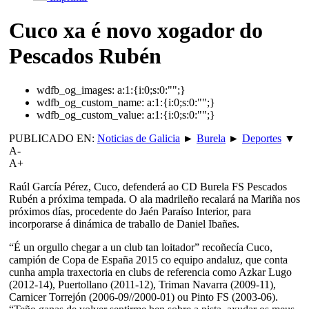
Cuco xa é novo xogador do
Pescados Rubén
wdfb_og_images:
a:1:{i:0;s:0:"";}
wdfb_og_custom_name:
a:1:{i:0;s:0:"";}
wdfb_og_custom_value:
a:1:{i:0;s:0:"";}
PUBLICADO EN:
Noticias de Galicia
►
Burela
►
Deportes
▼
A-
A+
Raúl García Pérez, Cuco, defenderá ao CD Burela FS Pescados
Rubén a próxima tempada. O ala madrileño recalará na Mariña nos
próximos días, procedente do Jaén Paraíso Interior, para
incorporarse á dinámica de traballo de Daniel Ibañes.
“É un orgullo chegar a un club tan loitador” recoñecía Cuco,
campión de Copa de España 2015 co equipo andaluz, que conta
cunha ampla traxectoria en clubs de referencia como Azkar Lugo
(2012-14), Puertollano (2011-12), Triman Navarra (2009-11),
Carnicer Torrejón (2006-09//2000-01) ou Pinto FS (2003-06).