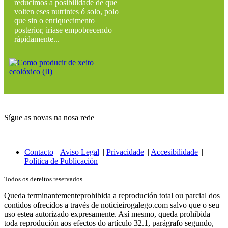
reducimos a posibilidade de que
volten eses nutrintes ó solo, polo
que sin o enriquecimento
posterior, iriase empobrecendo
rápidamente...
Sígue as novas na nosa rede
Contacto
||
Aviso Legal
||
Privacidade
||
Accesibilidade
||
Política de Publicación
Todos os dereitos reservados.
Queda terminantementeprohibida a reprodución total ou parcial dos
contidos ofrecidos a través de noticieirogalego.com salvo que o seu
uso estea autorizado expresamente. Así mesmo, queda prohibida
toda reprodución aos efectos do artículo 32.1, parágrafo segundo,