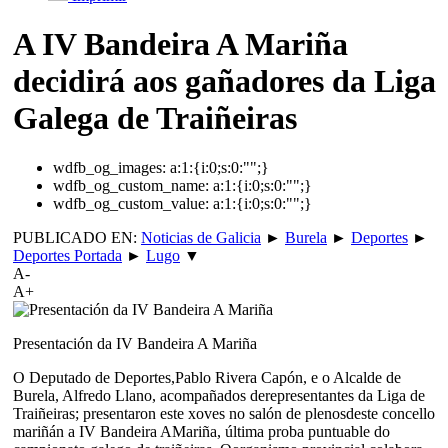
A IV Bandeira A Mariña
decidirá aos gañadores da Liga
Galega de Traiñeiras
wdfb_og_images:
a:1:{i:0;s:0:"";}
wdfb_og_custom_name:
a:1:{i:0;s:0:"";}
wdfb_og_custom_value:
a:1:{i:0;s:0:"";}
PUBLICADO EN:
Noticias de Galicia
►
Burela
►
Deportes
►
Deportes Portada
►
Lugo
▼
A-
A+
Presentación da IV Bandeira A Mariña
O Deputado de Deportes,Pablo Rivera Capón, e o Alcalde de
Burela, Alfredo Llano, acompañados derepresentantes da Liga de
Traiñeiras; presentaron este xoves no salón de plenosdeste concello
mariñán a IV Bandeira AMariña, última proba puntuable do