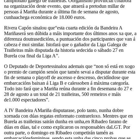
campionato galego de traiñeiras. Oorganismo provincial colabora
na organización deste evento, que atraerá a pretodun millar de
persoas á Mariña durante a última fin de semana de agosto,
cunhaachega económica de 18.000 euros.
Rivera Capón sinalou que“esta cuarta edición da Bandeira A
Mariñaserá sen dúbida a máis importante dos últimos anos xa que, a
diferenza doutrasedicións, a puntuación dos participantes que van á
cabeza é moi similar. Istofará que o gañador da Liga Galega de
Traiñeiras máis disputada da historia sedecida o sábado 27 en
Burela coa final da Liga A”.
O Deputado de Deportessinalou ademais que “non só está en xogo
o premio de campión senón que tamén sevai a disputar durante esta
fin de semana o playoff de ascenso e descenso, decidíndose que
embarcacións baixan á Liga B e calessoben á máxima categoría.
Todo isto fará que a Mariña reúna durante a fin desemana do 27 e
28 de agosto a un total de 21 traiñeiras, 500 remeiros e máis
de1.000 espectadores”.
A IV Bandeira AMariña disputarase, polo tanto, nunha dobre
xornada con dúas regatas enformato contrareloxo. Mentres que en
Burela as traiñeiras sairán dunha en unha,en Ribadeo farano de
dúas en dúas, tal e como explicaron os responsables daLGT. Por
outra parte, o domingo en Ribadeo competirán tamén as
embarcaciónsfemininas, sendo esta unha das cinco probas que se