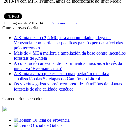
2013-14 con MFK Tyumen, antes de incorporarse ao Inter Media.
18 de agosto de 2016 | 14:55 •
Sen comentarios
Outras novas do día
A Xunta destina 2,5 M€ para a comunidade galega en
Venezuela, con partidas específicas para ás persoas afectadas
polo terremoto
Máis de 4 M€ á mellora e ampliación da base contra incendios
forestais de Antela
A construción artesanal de instrumentos musicais a través da
iniciativa ‘Resonancias 26’
A Xunta avanza que esta semana quedará rematada a
sinalización das 52 etapas do Camiño do Litoral
Os viveiros galegos producen preto de 10 millóns de plantas
forestais de alta calidade xenética
Comentarios pechados.