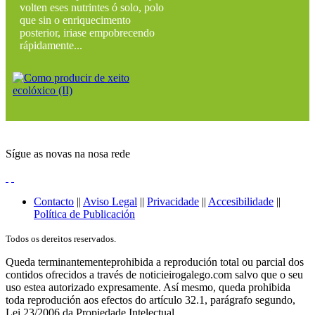
volten eses nutrintes ó solo, polo
que sin o enriquecimento
posterior, iriase empobrecendo
rápidamente...
Sígue as novas na nosa rede
Contacto
||
Aviso Legal
||
Privacidade
||
Accesibilidade
||
Política de Publicación
Todos os dereitos reservados.
Queda terminantementeprohibida a reprodución total ou parcial dos
contidos ofrecidos a través de noticieirogalego.com salvo que o seu
uso estea autorizado expresamente. Así mesmo, queda prohibida
toda reprodución aos efectos do artículo 32.1, parágrafo segundo,
Lei 23/2006 da Propiedade Intelectual