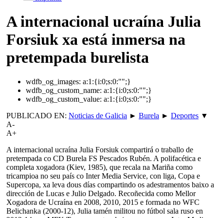
A internacional ucraína Julia
Forsiuk xa está inmersa na
pretempada burelista
wdfb_og_images:
a:1:{i:0;s:0:"";}
wdfb_og_custom_name:
a:1:{i:0;s:0:"";}
wdfb_og_custom_value:
a:1:{i:0;s:0:"";}
PUBLICADO EN:
Noticias de Galicia
►
Burela
►
Deportes
▼
A-
A+
A internacional ucraína Julia Forsiuk compartirá o traballo de
pretempada co CD Burela FS Pescados Rubén. A polifacética e
completa xogadora (Kiev, 1985), que recala na Mariña como
tricampioa no seu país co Inter Media Service, con liga, Copa e
Supercopa, xa leva dous días compartindo os adestramentos baixo a
dirección de Lucas e Julio Delgado. Recoñecida como Mellor
Xogadora de Ucraína en 2008, 2010, 2015 e formada no WFC
Belichanka (2000-12), Julia tamén militou no fútbol sala ruso en