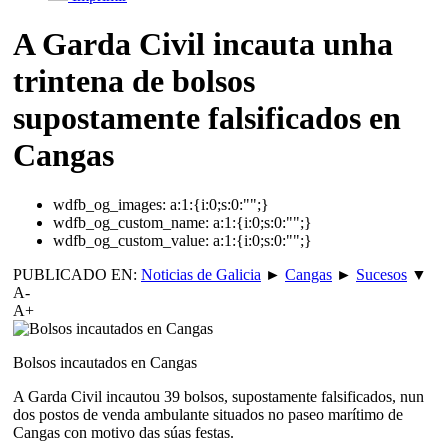
A Garda Civil incauta unha
trintena de bolsos
supostamente falsificados en
Cangas
wdfb_og_images:
a:1:{i:0;s:0:"";}
wdfb_og_custom_name:
a:1:{i:0;s:0:"";}
wdfb_og_custom_value:
a:1:{i:0;s:0:"";}
PUBLICADO EN:
Noticias de Galicia
►
Cangas
►
Sucesos
▼
A-
A+
Bolsos incautados en Cangas
A Garda Civil incautou 39 bolsos, supostamente falsificados, nun
dos postos de venda ambulante situados no paseo marítimo de
Cangas con motivo das súas festas.