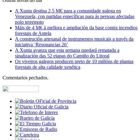
Outras novas do día
A Xunta destina 2,5 M€ para a comunidade galega en
Venezuela, con partidas específicas para ás persoas afectadas
polo terremoto
Máis de 4 M€ á mellora e ampliación da base contra incendios
forestais de Antela
A construción artesanal de instrumentos musicais a través da
iniciativa ‘Resonancias 26’
A Xunta avanza que esta semana quedará rematada a
sinalización das 52 etapas do Camiño do Litoral
Os viveiros galegos producen preto de 10 millóns de plantas
forestais de alta calidade xenética
Comentarios pechados.