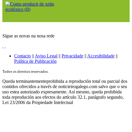
Sígue as novas na nosa rede
Contacto
||
Aviso Legal
||
Privacidade
||
Accesibilidade
||
Política de Publicación
Todos os dereitos reservados.
Queda terminantementeprohibida a reprodución total ou parcial dos
contidos ofrecidos a través de noticieirogalego.com salvo que o seu
uso estea autorizado expresamente. Así mesmo, queda prohibida
toda reprodución aos efectos do artículo 32.1, parágrafo segundo,
Lei 23/2006 da Propiedade Intelectual