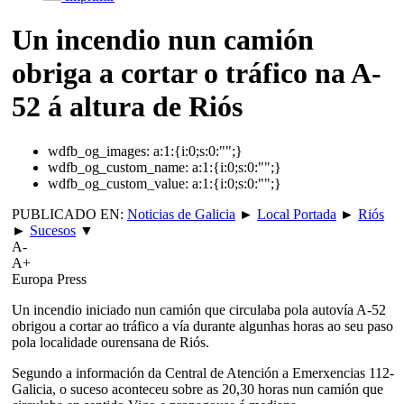
Un incendio nun camión
obriga a cortar o tráfico na A-
52 á altura de Riós
wdfb_og_images:
a:1:{i:0;s:0:"";}
wdfb_og_custom_name:
a:1:{i:0;s:0:"";}
wdfb_og_custom_value:
a:1:{i:0;s:0:"";}
PUBLICADO EN:
Noticias de Galicia
►
Local Portada
►
Riós
►
Sucesos
▼
A-
A+
Europa Press
Un incendio iniciado nun camión que circulaba pola autovía A-52
obrigou a cortar ao tráfico a vía durante algunhas horas ao seu paso
pola localidade ourensana de Riós.
Segundo a información da Central de Atención a Emerxencias 112-
Galicia, o suceso aconteceu sobre as 20,30 horas nun camión que