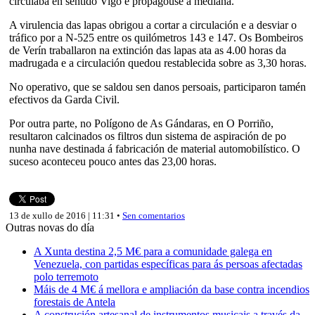
circulaba en sentido Vigo e propagouse á mediana.
A virulencia das lapas obrigou a cortar a circulación e a desviar o
tráfico por a N-525 entre os quilómetros 143 e 147. Os Bombeiros
de Verín traballaron na extinción das lapas ata as 4.00 horas da
madrugada e a circulación quedou restablecida sobre as 3,30 horas.
No operativo, que se saldou sen danos persoais, participaron tamén
efectivos da Garda Civil.
Por outra parte, no Polígono de As Gándaras, en O Porriño,
resultaron calcinados os filtros dun sistema de aspiración de po
nunha nave destinada á fabricación de material automobilístico. O
suceso aconteceu pouco antes das 23,00 horas.
13 de xullo de 2016 | 11:31 •
Sen comentarios
Outras novas do día
A Xunta destina 2,5 M€ para a comunidade galega en
Venezuela, con partidas específicas para ás persoas afectadas
polo terremoto
Máis de 4 M€ á mellora e ampliación da base contra incendios
forestais de Antela
A construción artesanal de instrumentos musicais a través da