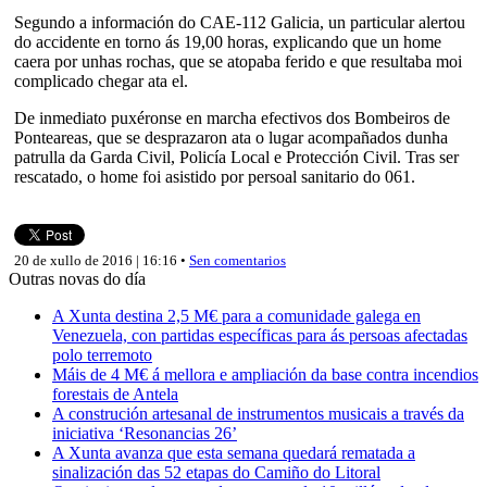
Segundo a información do CAE-112 Galicia, un particular alertou
do accidente en torno ás 19,00 horas, explicando que un home
caera por unhas rochas, que se atopaba ferido e que resultaba moi
complicado chegar ata el.
De inmediato puxéronse en marcha efectivos dos Bombeiros de
Ponteareas, que se desprazaron ata o lugar acompañados dunha
patrulla da Garda Civil, Policía Local e Protección Civil. Tras ser
rescatado, o home foi asistido por persoal sanitario do 061.
20 de xullo de 2016 | 16:16 •
Sen comentarios
Outras novas do día
A Xunta destina 2,5 M€ para a comunidade galega en
Venezuela, con partidas específicas para ás persoas afectadas
polo terremoto
Máis de 4 M€ á mellora e ampliación da base contra incendios
forestais de Antela
A construción artesanal de instrumentos musicais a través da
iniciativa ‘Resonancias 26’
A Xunta avanza que esta semana quedará rematada a
sinalización das 52 etapas do Camiño do Litoral