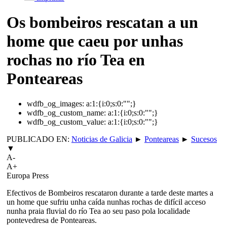
Os bombeiros rescatan a un
home que caeu por unhas
rochas no río Tea en
Ponteareas
wdfb_og_images:
a:1:{i:0;s:0:"";}
wdfb_og_custom_name:
a:1:{i:0;s:0:"";}
wdfb_og_custom_value:
a:1:{i:0;s:0:"";}
PUBLICADO EN:
Noticias de Galicia
►
Ponteareas
►
Sucesos
▼
A-
A+
Europa Press
Efectivos de Bombeiros rescataron durante a tarde deste martes a
un home que sufriu unha caída nunhas rochas de difícil acceso
nunha praia fluvial do río Tea ao seu paso pola localidade
pontevedresa de Ponteareas.