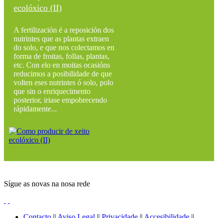
ecolóxico (II)
A fertilización é a reposición dos
nutrintes que as plantas extraen
do solo, e que nos colectamos en
forma de froitas, follas, plantas,
etc. Con elo en moitas ocasións
reducimos a posibilidade de que
volten eses nutrintes ó solo, polo
que sin o enriquecimento
posterior, iriase empobrecendo
rápidamente...
Sígue as novas na nosa rede
Contacto
||
Aviso Legal
||
Privacidade
||
Accesibilidade
||