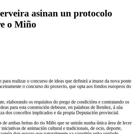
erveira asinan un protocolo
re o Miño
para realizar o concurso de ideas que definirá a imaxe da nova ponte
anceiramente o concurso do proxecto, que opta aos fondos europeos do
te, elaborando os requisitos do prego de condicións e contratando os
ideas para esta construción debeuse, en palabras de Benítez, á súa
riza dos concellos implicados e da propia Deputación provincial.
 de ambas beiras do rio Miño que se unirán nunha única área de lecer
iciativas de animación cultural e tradicionais, de ocio, deporte,
 común dun espazo que naturalmente xa constitúe unha unidade, -