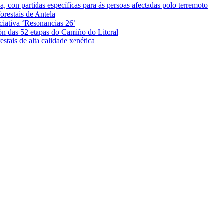
 con partidas específicas para ás persoas afectadas polo terremoto
orestais de Antela
iciativa ‘Resonancias 26’
ón das 52 etapas do Camiño do Litoral
stais de alta calidade xenética