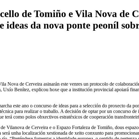
ello de Tomiño e Vila Nova de C
e ideas da nova ponte peoníl sob
▼
a Nova de Cerveira asinarán este venres un protocolo de colaboración 
, Uxío Benítez, explicou hoxe que a institución provincial apoiará fin
archa este ano o concurso de ideas para a selección do proxecto da pon
técnica para realizar o traballo. A decisión de optar por un concurso de 
que terá como polos obxectivos estratéxicos de cooperación transfrontei
 de Vilanova de Cerveira e o Espazo Fortaleza de Tomiño, dous espazos
 será unha localización xestionada de xeito conxunto para promocionar in
ío. “Preténdese fomentar a identidade europea, o sentido de pertenza