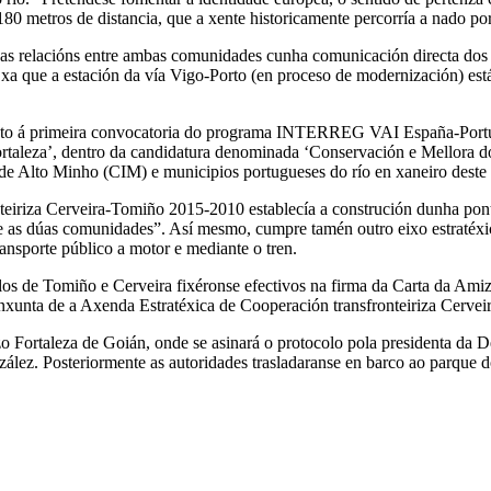
só 180 metros de distancia, que a xente historicamente percorría a nado 
tar as relacións entre ambas comunidades cunha comunicación directa d
, xa que a estación da vía Vigo-Porto (en proceso de modernización) est
amento á primeira convocatoria do programa INTERREG VAI España-Po
ortaleza’, dentro da candidatura denominada ‘Conservación e Mellora d
e Alto Minho (CIM) e municipios portugueses do río en xaneiro deste
eiriza Cerveira-Tomiño 2015-2010 establecía a construción dunha ponte
ntre as dúas comunidades”. Así mesmo, cumpre tamén outro eixo estratéxi
ansporte público a motor e mediante o tren.
cellos de Tomiño e Cerveira fixéronse efectivos na firma da Carta da A
conxunta de a Axenda Estratéxica de Cooperación transfronteiriza Cerv
zo Fortaleza de Goián, onde se asinará o protocolo pola presidenta da
ález. Posteriormente as autoridades trasladaranse en barco ao parque d