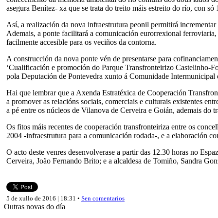
asegura Benítez- xa que se trata do treito máis estreito do río, con 
Así, a realización da nova infraestrutura peonil permitirá incremen
Ademais, a ponte facilitará a comunicación eurorrexional ferroviaria
facilmente accesible para os veciños da contorna.
A construcción da nova ponte vén de presentarse para cofinanci
‘Cualificación e promoción do Parque Transfronteirizo Castelinho-F
pola Deputación de Pontevedra xunto á Comunidade Intermunicipal d
Hai que lembrar que a Axenda Estratéxica de Cooperación Transfront
a promover as relacións sociais, comerciais e culturais existentes e
a pé entre os núcleos de Vilanova de Cerveira e Goián, ademais do tr
Os fitos máis recentes de cooperación transfronteiriza entre os con
2004 -infraestrutura para a comunicación rodada-, e a elaboración 
O acto deste venres desenvolverase a partir das 12.30 horas no Espa
Cerveira, João Fernando Brito; e a alcaldesa de Tomiño, Sandra Gonz
5 de xullo de 2016 | 18:31 •
Sen comentarios
Outras novas do día