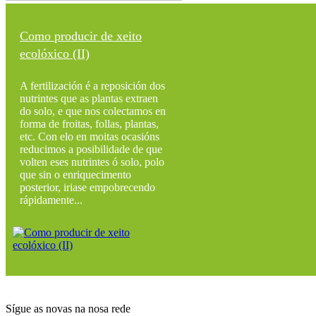
Como producir de xeito
ecolóxico (II)
A fertilización é a reposición dos
nutrintes que as plantas extraen
do solo, e que nos colectamos en
forma de froitas, follas, plantas,
etc. Con elo en moitas ocasións
reducimos a posibilidade de que
volten eses nutrintes ó solo, polo
que sin o enriquecimento
posterior, iriase empobrecendo
rápidamente...
Sígue as novas na nosa rede