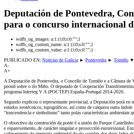
Deputación de Pontevedra, Conc
para o concurso internacional d
wdfb_og_images:
a:1:{i:0;s:0:"";}
wdfb_og_custom_name:
a:1:{i:0;s:0:"";}
wdfb_og_custom_value:
a:1:{i:0;s:0:"";}
PUBLICADO EN:
Noticias de Galicia
►
Pontevedra
►
Tomiño
A-
A+
A Deputación de Pontevedra, o Concello de Tomiño e a Câmara de Vil
peonil sobre o río Miño. O deputado de Cooperación Transfronteiriza
programa Interreg V A (POCTEP) España-Portugal 2014-2020.
Segundo explicou o representante provincial, a Deputación porá en m
estudos xeotécnicos, topográficos, así como de calquera outra índole 
“trascendencia e simbolismo” tanto polas características ambientais 
O obxectivo da construción da ponte é a unión do Parque Castelinho
e esparexemento, de carácter singular e proxección eurorexional. Esta
coñecemento da memoria ambiental do río comúns dos dous lados do r