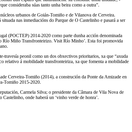
porque consideraba súas tanto unha beira como a outra”.
os núcleos urbanos de Goián-Tomiño e de Vilanova de Cerveira.
á situada nas inmediacións do Parque de O Castelinho e pasará a ser
rtugal (POCTEP) 2014-2020 como parte dunha acción denominada
o Río Miño Transfronteirizo. Visit Río Minho’. Esta foi promovida
 ano.
-travesía peonil como un dos obxectivos prioritarios, xa que “axuda
co relativo á mobilidade transfronteiriza, xa que fomenta a mobilidade
mizade Cerveira-Tomiño (2014), a construción da Ponte da Amizade en
eira-Tomiño 2015-2020.
 Deputación, Carmela Silva; o presidente da Câmara de Vila Nova de
o Castelinho, onde haberá un ‘vinho verde de honra’.