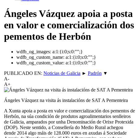
Ángeles Vázquez apoia a posta
en valor e comercialización dos
pementos de Herbón
wdfb_og_images:
a:1:{i:0;s:0:"";}
wdfb_og_custom_name:
a:1:{i:0;s:0:"";}
wdfb_og_custom_value:
a:1:{i:0;s:0:"";}
PUBLICADO EN:
Noticias de Galicia
►
Padrón
▼
A-
A+
Ángeles Vázquez na visita ás instalacións de SAT A Pementeira
A Xunta apoia a posta en valor e comercialización dos pementos de
Herbón, na súa condición de produtos agroalimentarios senlleiros
de Galicia, amparados por unha Denominación de Orixe Protexida
(DOP). Neste sentido, a Consellería do Medio Rural achegou
dende 2014 algo máis de 128.000 euros en axudas á Sociedade