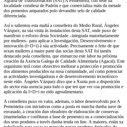
Agraria de Transformación (SAT) A Pementeira, con sede na
localidade coruñesa de Padrón e que comercializa máis da metade
dos pementos amparados polo devandito selo de calidade
diferenciada.
Así o salientou esta mañá a conselleira do Medio Rural, Ángeles
Vázquez, na súa visita ás instalacións desta SAT, onde puxo de
manifesto o esforzo desta Sociedade –integrada maioritariamente
por mulleres– para aplicar a Investigación, Desenvolvemento e
innovación (I+D+i) á súa actividade. Precisamente o feito de que
sexan mulleres a maior parte das socias desta SAT foi tamén
destacado pola conselleira, que enmarcou este labor na próxima
creación da Axencia Galega de Calidade Alimentaria (Agacal). Este
organismo terá como obxectivo mellorar a protección e promoción
dos alimentos producidos na nosa comunidade, así como potenciar
as actividades investigadoras e de desenvolvemento tecnolóxico
neste eido. Ángeles Vázquez dixo que a Xunta pon a disposición
do sector esta axencia para todo o que ten que ver coa promoción e
aplicación da I+D+i no eido agroalimentario.
A conselleira puxo en valor, ademais, o labor desenvolvido por A
Pementeira con iniciativas como a posta en marcha dunha nave de
envasado, a creación dun obradoiro de elaboración de conservas
(marmeladas e confituras a base de pemento) ou a comercialización
dos seus produtos a través dunha tenda on line. A maiores, están xa
traballando para sacar ao mercado novos produtos derivados do