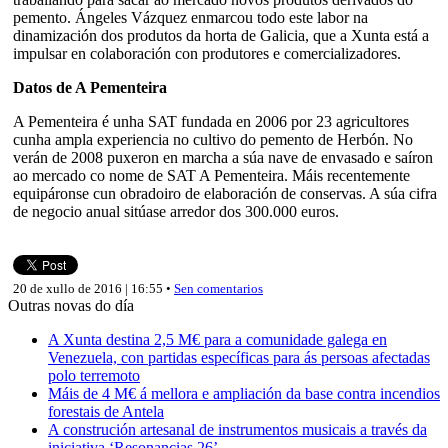
pemento. Ángeles Vázquez enmarcou todo este labor na
dinamización dos produtos da horta de Galicia, que a Xunta está a
impulsar en colaboración con produtores e comercializadores.
Datos de A Pementeira
A Pementeira é unha SAT fundada en 2006 por 23 agricultores
cunha ampla experiencia no cultivo do pemento de Herbón. No
verán de 2008 puxeron en marcha a súa nave de envasado e saíron
ao mercado co nome de SAT A Pementeira. Máis recentemente
equipáronse cun obradoiro de elaboración de conservas. A súa cifra
de negocio anual sitúase arredor dos 300.000 euros.
20 de xullo de 2016 | 16:55 •
Sen comentarios
Outras novas do día
A Xunta destina 2,5 M€ para a comunidade galega en
Venezuela, con partidas específicas para ás persoas afectadas
polo terremoto
Máis de 4 M€ á mellora e ampliación da base contra incendios
forestais de Antela
A construción artesanal de instrumentos musicais a través da
iniciativa ‘Resonancias 26’