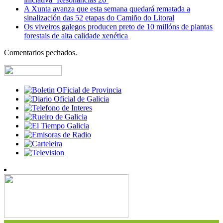
A Xunta avanza que esta semana quedará rematada a
sinalización das 52 etapas do Camiño do Litoral
Os viveiros galegos producen preto de 10 millóns de plantas
forestais de alta calidade xenética
Comentarios pechados.