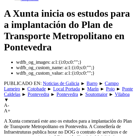
A Xunta inicia os estudos para
a implantación do Plan de
Transporte Metropolitano en
Pontevedra
wdfb_og_images:
a:1:{i:0;s:0:"";}
wdfb_og_custom_name:
a:1:{i:0;s:0:"";}
wdfb_og_custom_value:
a:1:{i:0;s:0:"";}
PUBLICADO EN:
Noticias de Galicia
►
Barro
►
Campo
Lameiro
►
Cotobade
►
Local Portada
►
Marín
►
Poio
►
Ponte
Caldelas
►
Pontevedra
►
Pontevedra
►
Soutomaior
►
Vilaboa
▼
A-
A+
A Xunta comezará este ano os estudos para a implantación do Plan
de Transporte Metropolitano en Pontevedra. A Consellería de
Infraestruturas publica hoxe no DOG o contrato de servizos e de