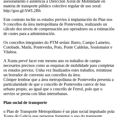
asesoramento e asistencia á Dirección Xeral de Mobilidade en
materia de transporte público colectivo regular de uso xeral:
http://goo.gl/AWL2Bh
Este contrato inclúe os estudos previos á implantación do Plan nos
9 concellos da área metropolitana de Pontevedra, realizando un
cálculo dos niveis de compensación aos operadores ou a estimación
de custes para a administración.
Os concellos integrantes do PTM serían: Barro, Campo Lameiro,
Cotobade, Marín, Pontevedra, Poio, Ponte Caldelas, Soutomaior e
Vilaboa.
A Xunta prevé facer este mesmo ano os traballos de campo
necesarios precisos como as enquisas de mobilidade para completar
os estudos previos. Unha vez finalizados estes traballos, remitirase
un borrador de convenio aos concellos da área.
Cómpre lembrar que a área metropolitana de Pontevedra presenta a
particularidade de que o concello de Pontevedra carece de bus
urbano propio, ao igual que o concello de Ferrol, polo que o
servizo se presta con liñas interurbanas.
Plan social de transporte
o Plan de Transporte Metropolitano é un plan social impulsado pola
Xunta de Galicia que persegue fomentar o uso do transporte