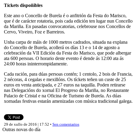
Tíckets dispoñibles
Este ano o Concello de Burela é o anfitrión da Festa do Marisco,
que é de carácter rotatoria, pois cada edición ten lugar nun Concello
da Mariña. En pasadas convocatorias, celebrouse nos Concellos de
Cervo, Viveiro, Foz e Barreiros.
Unha carpa de máis de 1000 metros cadrados, situada na explana
do Concello de Burela, acollerá os días 13 e o 14 de agosto a
celebración da VII Edición da Festa do Marisco, que pode albergar
ata 600 persoas. O horario deste evento é dende ás 12:00 ata ás
24:00 horas ininterrompidamente.
Cada ración, para dúas persoas contén; 1 centolo, 2 bois de Francia,
2 nécoras, 4 cegalas e mexillóns. Os tíckets teñen un custe de 25
euros en venta anticipada, e 27 euros na taquilla. Poden retirarse
nas Delegacións do xornal El Progreso da Mariña, no Restaurante
Palacio de Cristal e na Oficina de Turismo de Burela. As dúas
xornadas festivas estarán amenizadas con música tradicional galega.
29 de xullo de 2016 | 17:52 •
Sen comentarios
Outras novas do día