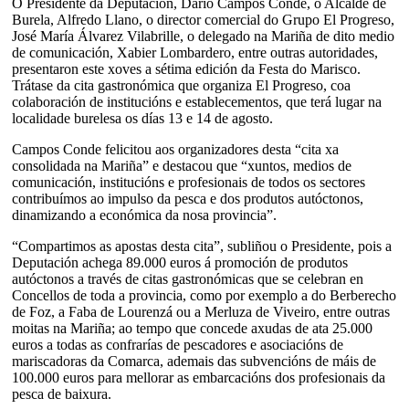
O Presidente da Deputación, Darío Campos Conde, o Alcalde de
Burela, Alfredo Llano, o director comercial do Grupo El Progreso,
José María Álvarez Vilabrille, o delegado na Mariña de dito medio
de comunicación, Xabier Lombardero, entre outras autoridades,
presentaron este xoves a sétima edición da Festa do Marisco.
Trátase da cita gastronómica que organiza El Progreso, coa
colaboración de institucións e establecementos, que terá lugar na
localidade burelesa os días 13 e 14 de agosto.
Campos Conde felicitou aos organizadores desta “cita xa
consolidada na Mariña” e destacou que “xuntos, medios de
comunicación, institucións e profesionais de todos os sectores
contribuímos ao impulso da pesca e dos produtos autóctonos,
dinamizando a económica da nosa provincia”.
“Compartimos as apostas desta cita”, subliñou o Presidente, pois a
Deputación achega 89.000 euros á promoción de produtos
autóctonos a través de citas gastronómicas que se celebran en
Concellos de toda a provincia, como por exemplo a do Berberecho
de Foz, a Faba de Lourenzá ou a Merluza de Viveiro, entre outras
moitas na Mariña; ao tempo que concede axudas de ata 25.000
euros a todas as confrarías de pescadores e asociacións de
mariscadoras da Comarca, ademais das subvencións de máis de
100.000 euros para mellorar as embarcacións dos profesionais da
pesca de baixura.