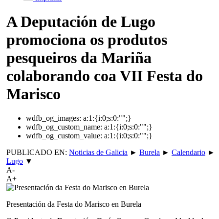
A Deputación de Lugo
promociona os produtos
pesqueiros da Mariña
colaborando coa VII Festa do
Marisco
wdfb_og_images:
a:1:{i:0;s:0:"";}
wdfb_og_custom_name:
a:1:{i:0;s:0:"";}
wdfb_og_custom_value:
a:1:{i:0;s:0:"";}
PUBLICADO EN:
Noticias de Galicia
►
Burela
►
Calendario
►
Lugo
▼
A-
A+
Presentación da Festa do Marisco en Burela