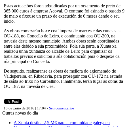
Estas actuacións foron adxudicadas por un orzamento de preto de
365.000 euros á empresa Acoval. O contrato foi asinado o pasado 9
de maio e fixouse un prazo de execución de 6 meses dende o seu
inicio.
As obras comezarán hoxe coa limpeza de marxes e das cunetas na
OU-188, no Concello de Leiro, e continuarán coa OU-209, na
travesía deste mesmo municipio. Ambas obras serán coordinadas
entre elas debido a súa proximidade. Pola súa parte, a Xunta xa
realizou unha xuntanza co alcalde de Leiro para organizar os
traballos previos e solicitou a súa colaboración para o despexe da
rúa principal do Concello.
De seguido, realizaranse as obras de mellora do aglomerado de
Valdepereira, en Ribadavia, para proseguir coa OU-172 na estrada
de saída ao Irixo no Carballiño. Finalmente, terán lugar as obras da
OU-187, na travesía de Cea.
16 de xuño de 2016 | 17:04 •
Sen comentarios
Outras novas do día
A Xunta destina 2,5 M€ para a comunidade galega en