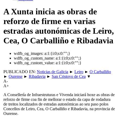
A Xunta inicia as obras de
reforzo de firme en varias
estradas autonómicas de Leiro,
Cea, O Carballiño e Ribadavia
wdfb_og_images:
a:1:{i:0;s:0:"";}
wdfb_og_custom_name:
a:1:{i:0;s:0:"";}
wdfb_og_custom_value:
a:1:{i:0;s:0:"";}
PUBLICADO EN:
Noticias de Galicia
►
Leiro
►
O Carballiño
►
Ourense
►
Ribadavia
►
San Cristovo de Cea
▼
A-
A+
A Consellería de Infraestruturas e Vivenda iniciará hoxe as obras de
reforzo de firme coa fin de mellorar o estado da capa de rodadura
de treitos localizados de estradas autonómicas ao seu paso polos
Concellos de Leiro, Cea, O Carballiño e Ribadavia, na provincia de
Ourense.