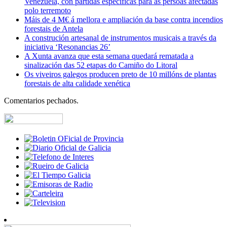
Venezuela, con partidas específicas para ás persoas afectadas
polo terremoto
Máis de 4 M€ á mellora e ampliación da base contra incendios
forestais de Antela
A construción artesanal de instrumentos musicais a través da
iniciativa ‘Resonancias 26’
A Xunta avanza que esta semana quedará rematada a
sinalización das 52 etapas do Camiño do Litoral
Os viveiros galegos producen preto de 10 millóns de plantas
forestais de alta calidade xenética
Comentarios pechados.