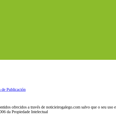
a de Publicación
ntidos ofrecidos a través de noticieirogalego.com salvo que o seu uso
2006 da Propiedade Intelectual