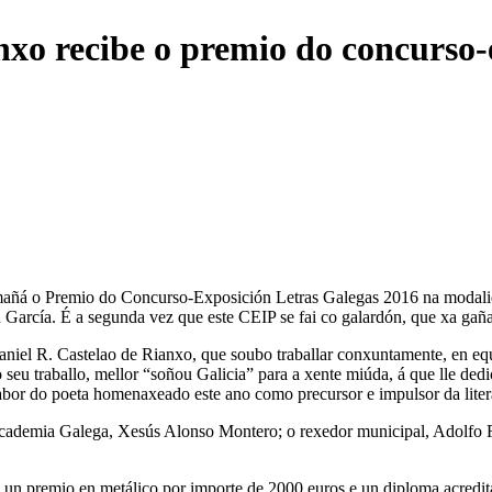
xo recibe o premio do concurso-
añá o Premio do Concurso-Exposición Letras Galegas 2016 na modalidad
tín García. É a segunda vez que este CEIP se fai co galardón, que xa ga
iel R. Castelao de Rianxo, que soubo traballar conxuntamente, en eq
 seu traballo, mellor “soñou Galicia” para a xente miúda, á que lle ded
 labor do poeta homenaxeado este ano como precursor e impulsor da litera
 Academia Galega, Xesús Alonso Montero; o rexedor municipal, Adolfo F.
u un premio en metálico por importe de 2000 euros e un diploma acredit