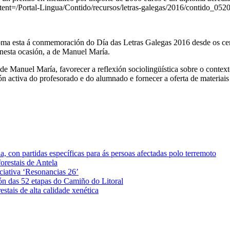
tent=/Portal-Lingua/Contido/recursos/letras-galegas/2016/contido_0520
 coma esta á conmemoración do Día das Letras Galegas 2016 desde os cen
nesta ocasión, a de Manuel María.
 Manuel María, favorecer a reflexión sociolingüística sobre o contexto 
ión activa do profesorado e do alumnado e fornecer a oferta de materia
 con partidas específicas para ás persoas afectadas polo terremoto
orestais de Antela
iciativa ‘Resonancias 26’
ón das 52 etapas do Camiño do Litoral
stais de alta calidade xenética