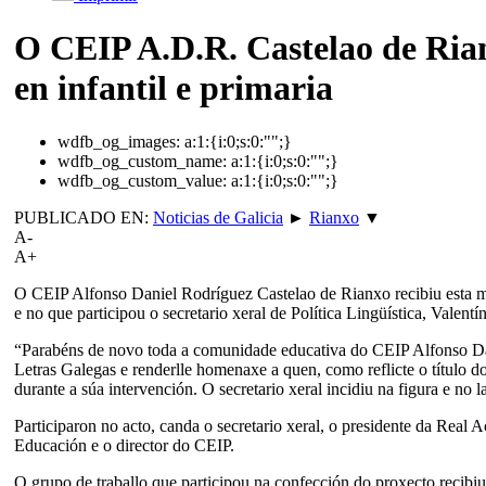
O CEIP A.D.R. Castelao de Rian
en infantil e primaria
wdfb_og_images:
a:1:{i:0;s:0:"";}
wdfb_og_custom_name:
a:1:{i:0;s:0:"";}
wdfb_og_custom_value:
a:1:{i:0;s:0:"";}
PUBLICADO EN:
Noticias de Galicia
►
Rianxo
▼
A-
A+
O CEIP Alfonso Daniel Rodríguez Castelao de Rianxo recibiu esta m
e no que participou o secretario xeral de Política Lingüística, Valen
“Parabéns de novo toda a comunidade educativa do CEIP Alfonso Dan
Letras Galegas e renderlle homenaxe a quen, como reflicte o título do
durante a súa intervención. O secretario xeral incidiu na figura e no
Participaron no acto, canda o secretario xeral, o presidente da Real
Educación e o director do CEIP.
O grupo de traballo que participou na confección do proxecto recibi