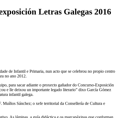
exposición Letras Galegas 2016
e de Infantil e Primaria, nun acto que se celebrou no propio centro
ñara no ano 2012.
uipo, para sacar adiante o proxecto gañador do Concurso-Exposición
icou e lle deixou un importante legado literario” dixo García Gómez
tura infantil galega.
 Muíños Sánchez; o xefe territorial da Consellería de Cultura e
ativo. As láminas, a guía didáctica e os marcapáxinas que conforman