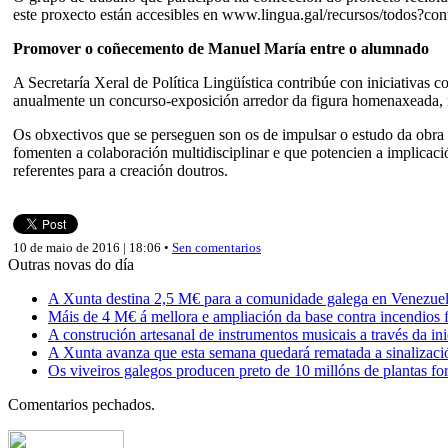
este proxecto están accesibles en www.lingua.gal/recursos/todos?con
Promover o coñecemento de Manuel María entre o alumnado
A Secretaría Xeral de Política Lingüística contribúe con iniciativas
anualmente un concurso-exposición arredor da figura homenaxeada, 
Os obxectivos que se perseguen son os de impulsar o estudo da obra de
fomenten a colaboración multidisciplinar e que potencien a implicac
referentes para a creación doutros.
10 de maio de 2016 | 18:06 •
Sen comentarios
Outras novas do día
A Xunta destina 2,5 M€ para a comunidade galega en Venezuela,
Máis de 4 M€ á mellora e ampliación da base contra incendios f
A construción artesanal de instrumentos musicais a través da in
A Xunta avanza que esta semana quedará rematada a sinalizaci
Os viveiros galegos producen preto de 10 millóns de plantas fore
Comentarios pechados.