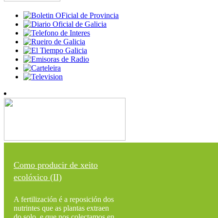
Como producir de xeito
ecolóxico (II)
A fertilización é a reposición dos
nutrintes que as plantas extraen
do solo, e que nos colectamos en