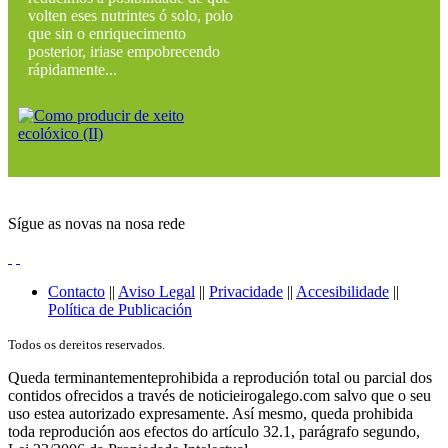
volten eses nutrintes ó solo, polo
que sin o enriquecimento
posterior, iriase empobrecendo
rápidamente...
Sígue as novas na nosa rede
Contacto
||
Aviso Legal
||
Privacidade
||
Accesibilidade
||
Política de Publicación
Todos os dereitos reservados.
Queda terminantementeprohibida a reprodución total ou parcial dos
contidos ofrecidos a través de noticieirogalego.com salvo que o seu
uso estea autorizado expresamente. Así mesmo, queda prohibida
toda reprodución aos efectos do artículo 32.1, parágrafo segundo,