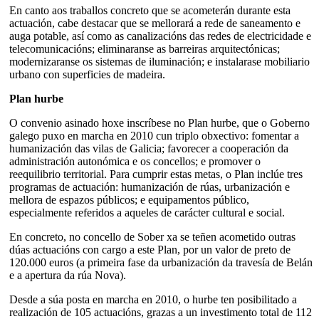
En canto aos traballos concreto que se acometerán durante esta
actuación, cabe destacar que se mellorará a rede de saneamento e
auga potable, así como as canalizacións das redes de electricidade e
telecomunicacións; eliminaranse as barreiras arquitectónicas;
modernizaranse os sistemas de iluminación; e instalarase mobiliario
urbano con superficies de madeira.
Plan hurbe
O convenio asinado hoxe inscríbese no Plan hurbe, que o Goberno
galego puxo en marcha en 2010 cun triplo obxectivo: fomentar a
humanización das vilas de Galicia; favorecer a cooperación da
administración autonómica e os concellos; e promover o
reequilibrio territorial. Para cumprir estas metas, o Plan inclúe tres
programas de actuación: humanización de rúas, urbanización e
mellora de espazos públicos; e equipamentos público,
especialmente referidos a aqueles de carácter cultural e social.
En concreto, no concello de Sober xa se teñen acometido outras
dúas actuacións con cargo a este Plan, por un valor de preto de
120.000 euros (a primeira fase da urbanización da travesía de Belán
e a apertura da rúa Nova).
Desde a súa posta en marcha en 2010, o hurbe ten posibilitado a
realización de 105 actuacións, grazas a un investimento total de 112