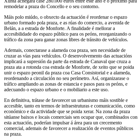
Xunta achegará case 280.000 euros entre este ano e o próximo para
remodelar a praza do Concello e o seu contorno.
Máis polo miúdo, o obxecto da actuación é reordenar o espazo
urbano formado pola praza, e as rúas do comercio, a avenida de
Belán, a a estrada de Monforte. A finalidade é mellorar a
accesibilidade do espazo público para os peóns, reorganizando o
tráfico da zona para ganar zonas libres de tránsito de vehículos.
Ademais, conectarase a alameda coa praza, sen necesidade de
cruzar as vías para vehículos. O desenvolvemento das actuacións
implicará a supresión da parte da estrada de Canaval que cruza a
praza ata a rotonda coa estrada de Monforte, de xeito que se poida
unir o espazo peonil da praza coa Casa Consistorial e a alameda,
reordenando a circulación no seu perímetro. Así, organizarase o
tráfico ampliando as zonas de estancia e pasos para os peóns, e
adecuando o espazo urbano e o mobiliario a este uso.
En definitiva, trátase de favorecer un urbanismo máis sostible e
accesible, tanto en termos de infraestruturas e comunicación, como
económico e da actividade que se poida xerar. Na zona da praza
sitúanse baixos e locais comerciais sen ocupar que, combinados con
esta actuación, poderían impulsar á área para un crecemento
comercial, ademais de favorecer a realización de eventos públicos
na praza.