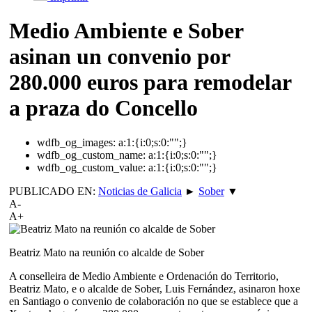
Medio Ambiente e Sober
asinan un convenio por
280.000 euros para remodelar
a praza do Concello
wdfb_og_images:
a:1:{i:0;s:0:"";}
wdfb_og_custom_name:
a:1:{i:0;s:0:"";}
wdfb_og_custom_value:
a:1:{i:0;s:0:"";}
PUBLICADO EN:
Noticias de Galicia
►
Sober
▼
A-
A+
Beatriz Mato na reunión co alcalde de Sober
A conselleira de Medio Ambiente e Ordenación do Territorio,
Beatriz Mato, e o alcalde de Sober, Luis Fernández, asinaron hoxe
en Santiago o convenio de colaboración no que se establece que a