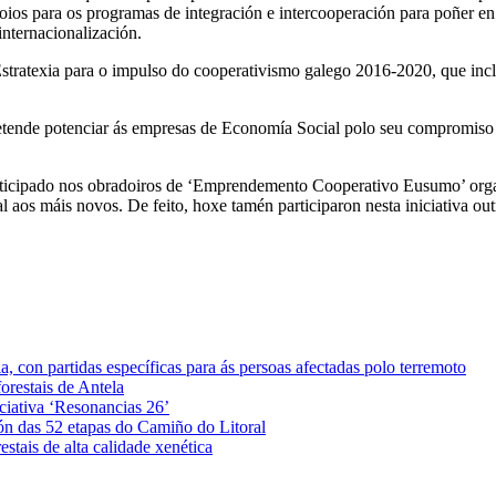
ios para os programas de integración e intercooperación para poñer en
nternacionalización.
stratexia para o impulso do cooperativismo galego 2016-2020, que incl
pretende potenciar ás empresas de Economía Social polo seu compromiso 
participado nos obradoiros de ‘Emprendemento Cooperativo Eusumo’ o
l aos máis novos. De feito, hoxe tamén participaron nesta iniciativa o
 con partidas específicas para ás persoas afectadas polo terremoto
orestais de Antela
iciativa ‘Resonancias 26’
ón das 52 etapas do Camiño do Litoral
stais de alta calidade xenética