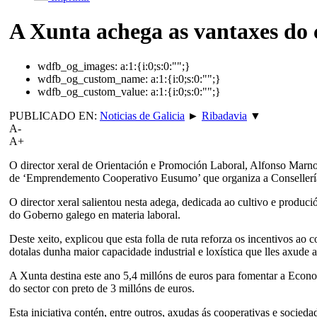
A Xunta achega as vantaxes do 
wdfb_og_images:
a:1:{i:0;s:0:"";}
wdfb_og_custom_name:
a:1:{i:0;s:0:"";}
wdfb_og_custom_value:
a:1:{i:0;s:0:"";}
PUBLICADO EN:
Noticias de Galicia
►
Ribadavia
▼
A-
A+
O director xeral de Orientación e Promoción Laboral, Alfonso Marn
de ‘Emprendemento Cooperativo Eusumo’ que organiza a Consellerí
O director xeral salientou nesta adega, dedicada ao cultivo e produc
do Goberno galego en materia laboral.
Deste xeito, explicou que esta folla de ruta reforza os incentivos ao
dotalas dunha maior capacidade industrial e loxística que lles axude a
A Xunta destina este ano 5,4 millóns de euros para fomentar a Econ
do sector con preto de 3 millóns de euros.
Esta iniciativa contén, entre outros, axudas ás cooperativas e socied