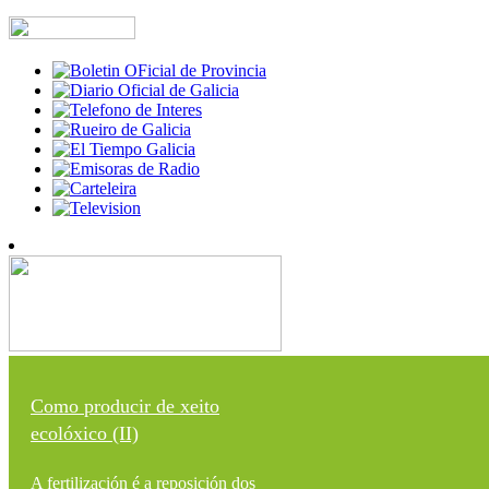
Como producir de xeito
ecolóxico (II)
A fertilización é a reposición dos