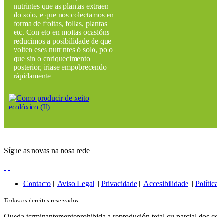
nutrintes que as plantas extraen
do solo, e que nos colectamos en
forma de froitas, follas, plantas,
etc. Con elo en moitas ocasións
reducimos a posibilidade de que
volten eses nutrintes ó solo, polo
que sin o enriquecimento
posterior, iriase empobrecendo
rápidamente...
Sígue as novas na nosa rede
Contacto
||
Aviso Legal
||
Privacidade
||
Accesibilidade
||
Polític
Todos os dereitos reservados.
Queda terminantementeprohibida a reprodución total ou parcial dos co