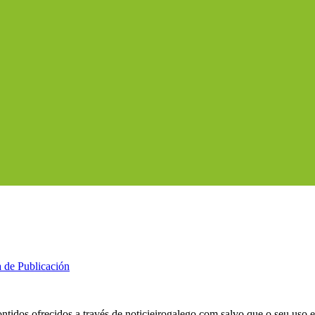
a de Publicación
ntidos ofrecidos a través de noticieirogalego.com salvo que o seu uso