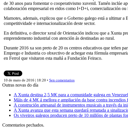
de 30 anos para fomentar o cooperativismo xuvenil. Tamén inclúe apo
colaboración empresarial en eidos como I+D+i, comercialización ou i
Marnotes, ademais, explicou que o Goberno galego está a ultimar a E
competitividade e internacionalización deste sector.
En definitiva, o director xeral de Orientación indicou que a Xunta 
emprendemento industrial con atención ás destinadas ao rural.
Durante 2016 xa son preto de 20 os centros educativos que teñen 
Emprego e Industria co obxectivo de achegar esta fórmula empresaria
en Ferrol que visitaron esta mañá a Fundación Feiraco.
10 de maio de 2016 | 18:20 •
Sen comentarios
Outras novas do día
A Xunta destina 2,5 M€ para a comunidade galega en Venezuela,
Máis de 4 M€ á mellora e ampliación da base contra incendios f
A construción artesanal de instrumentos musicais a través da in
A Xunta avanza que esta semana quedará rematada a sinalizaci
Os viveiros galegos producen preto de 10 millóns de plantas fore
Comentarios pechados.