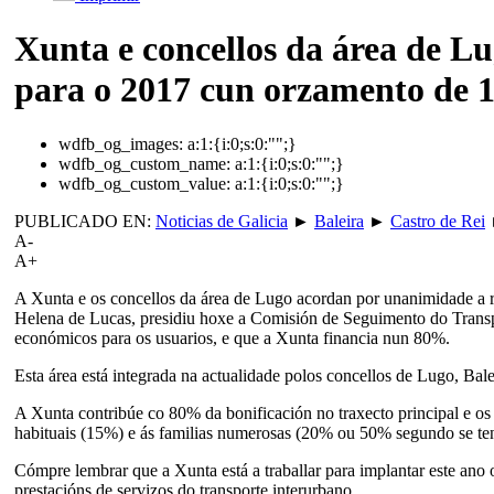
Xunta e concellos da área de L
para o 2017 cun orzamento de 1
wdfb_og_images:
a:1:{i:0;s:0:"";}
wdfb_og_custom_name:
a:1:{i:0;s:0:"";}
wdfb_og_custom_value:
a:1:{i:0;s:0:"";}
PUBLICADO EN:
Noticias de Galicia
►
Baleira
►
Castro de Rei
A-
A+
A Xunta e os concellos da área de Lugo acordan por unanimidade a r
Helena de Lucas, presidiu hoxe a Comisión de Seguimento do Transpo
económicos para os usuarios, e que a Xunta financia nun 80%.
Esta área está integrada na actualidade polos concellos de Lugo, Bal
A Xunta contribúe co 80% da bonificación no traxecto principal e o
habituais (15%) e ás familias numerosas (20% ou 50% segundo se ten 
Cómpre lembrar que a Xunta está a traballar para implantar este ano
prestacións de servizos do transporte interurbano.