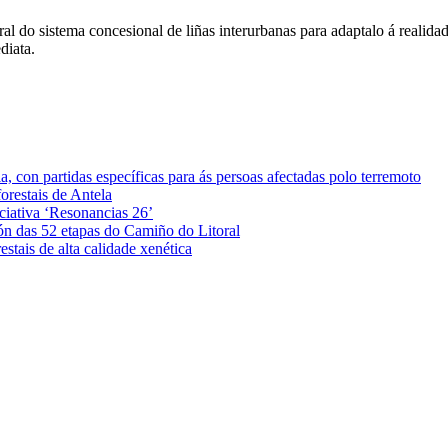
l do sistema concesional de liñas interurbanas para adaptalo á realidade
diata.
 con partidas específicas para ás persoas afectadas polo terremoto
orestais de Antela
iciativa ‘Resonancias 26’
ón das 52 etapas do Camiño do Litoral
stais de alta calidade xenética