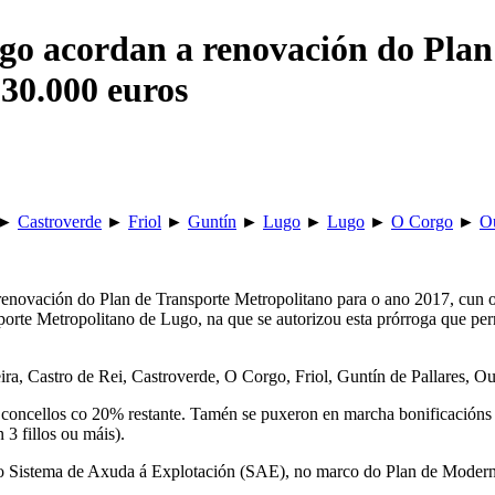
ugo acordan a renovación do Plan
30.000 euros
►
Castroverde
►
Friol
►
Guntín
►
Lugo
►
Lugo
►
O Corgo
►
Ou
enovación do Plan de Transporte Metropolitano para o ano 2017, cun o
rte Metropolitano de Lugo, na que se autorizou esta prórroga que per
eira, Castro de Rei, Castroverde, O Corgo, Friol, Guntín de Pallares, O
s concellos co 20% restante. Tamén se puxeron en marcha bonificacións
3 fillos ou máis).
 o Sistema de Axuda á Explotación (SAE), no marco do Plan de Moderniz